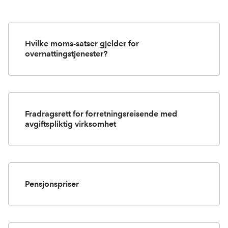
a
i
-
len
c
n
p
e
k
o
b
e
s
Hvilke moms-satser gjelder for
o
d
t
overnattingstjenester?
o
I
k
n
Fradragsrett for forretningsreisende med
avgiftspliktig virksomhet
Pensjonspriser