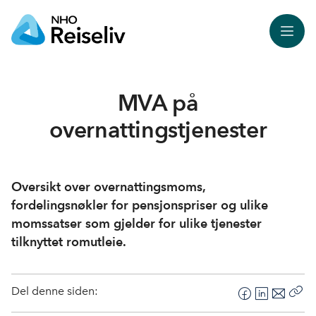
Meny
MVA på
overnattingstjenester
Oversikt over overnattingsmoms,
fordelingsnøkler for pensjonspriser og ulike
momssatser som gjelder for ulike tjenester
tilknyttet romutleie.
Del denne siden:
F
L
E
Kop