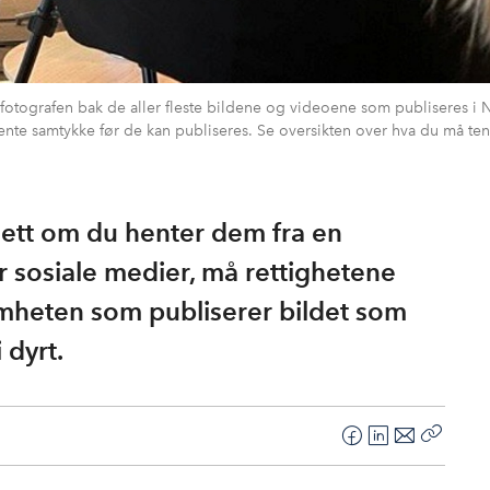
fotografen bak de aller fleste bildene og videoene som publiseres i
ente samtykke før de kan publiseres. Se oversikten over hva du må te
nsett om du henter dem fra en
er sosiale medier, må rettighetene
somheten som publiserer bildet som
 dyrt.
F
L
E
Kopier
a
i
-
lenke