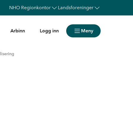
NHO
Regionkontor
Landsforeninger
Arbinn
Logg inn
Meny
lisering
m