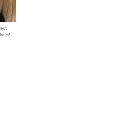
 NHO
nke på