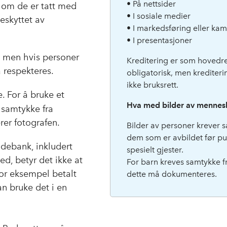
• På nettsider
er om de er tatt med
• I sosiale medier
eskyttet av
• I markedsføring eller ka
• I presentasjoner
men hvis
personer
Kreditering er som hovedr
 respekteres.
obligatorisk, men krediterin
ikke bruksrett.
e. For å bruke et
Hva med bilder av mennes
g samtykke fra
rer fotografen.
Bilder av personer krever 
dem som er avbildet før pu
ildebank, inkludert
spesielt gjester.
ned, betyr det ikke at
For barn kreves samtykke fr
for eksempel betalt
dette må dokumenteres.
an bruke det i en