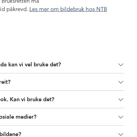
. Bruksretten må
ltid påkrevd.
Les mer om bildebruk hos NTB
 da kan vi vel bruke det?
reit?
ok. Kan vi bruke det?
sosiale medier?
 bildene?