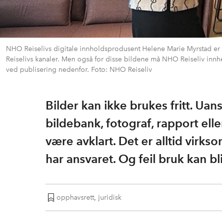
NHO Reiselivs digitale innholdsprodusent Helene Marie Myrstad er 
Reiselivs kanaler. Men også for disse bildene må NHO Reiseliv innh
ved publisering nedenfor. Foto: NHO Reiseliv
Bilder kan ikke brukes fritt. Ua
bildebank, fotograf, rapport ell
være avklart. Det er alltid virk
har ansvaret. Og feil bruk kan bli
opphavsrett
,
juridisk