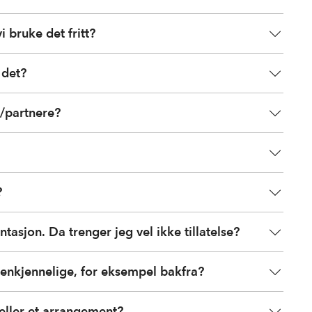
i bruke det fritt?
 det?
r/partnere?
?
ntasjon. Da trenger jeg vel ikke tillatelse?
gjenkjennelige, for eksempel bakfra?
 eller et arrangement?