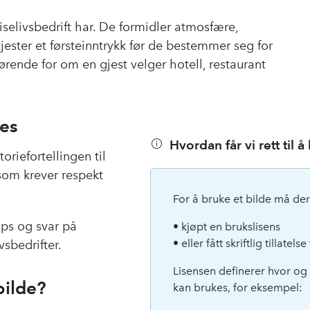
c
n
p
e
k
o
eiselivsbedrift har. De formidler atmosfære,
b
e
s
jester et førsteinntrykk før de bestemmer seg for
o
d
t
rende for om en gjest velger hotell, restaurant
o
I
k
n
res
Hvordan får vi rett til 
oriefortellingen til
 som krever respekt
For å bruke et bilde må der
ips og svar på
• kjøpt en brukslisens
• eller fått skriftlig tillatel
vsbedrifter.
Lisensen definerer hvor og
bilde?
kan brukes, for eksempel: