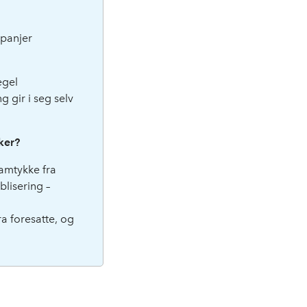
mpanjer
egel
g gir i seg selv
ker?
samtykke fra
blisering –
a foresatte, og