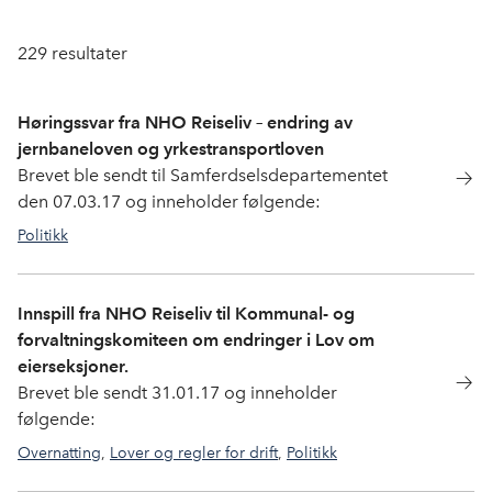
229
resultater
Høringssvar fra NHO Reiseliv – endring av
jernbaneloven og yrkestransportloven
Brevet ble sendt til Samferdselsdepartementet
den 07.03.17 og inneholder følgende:
Politikk
Innspill fra NHO Reiseliv til Kommunal- og
forvaltningskomiteen om endringer i Lov om
eierseksjoner.
Brevet ble sendt 31.01.17 og inneholder
følgende:
Overnatting
,
Lover og regler for drift
,
Politikk