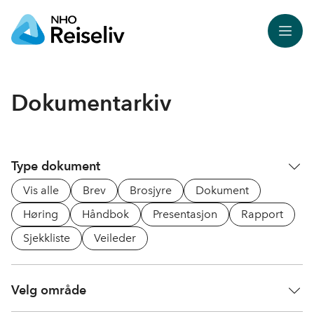
Meny
Dokumentarkiv
Type dokument
Vis alle
Brev
Brosjyre
Dokument
Høring
Håndbok
Presentasjon
Rapport
Sjekkliste
Veileder
Velg område