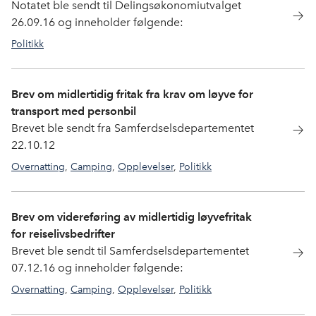
Notatet ble sendt til Delingsøkonomiutvalget
26.09.16 og inneholder følgende:
Politikk
delingsokonomi
,
hotrec
Brev om midlertidig fritak fra krav om løyve for
transport med personbil
Brevet ble sendt fra Samferdselsdepartementet
22.10.12
Overnatting
,
Camping
,
Opplevelser
,
Politikk
drosjeløyve
Brev om videreføring av midlertidig løyvefritak
for reiselivsbedrifter
Brevet ble sendt til Samferdselsdepartementet
07.12.16 og inneholder følgende:
Overnatting
,
Camping
,
Opplevelser
,
Politikk
drosjeløyve
,
opplevelse