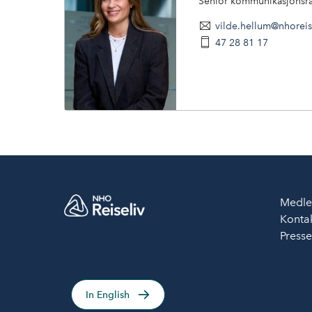
Senior kommunikasjonsr
vilde.hellum@nhoreis
47 28 81 17
Medle
Kontak
Press
In English