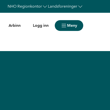
NHO
Regionkontor
Landsforeninger
Arbinn
Logg inn
Meny