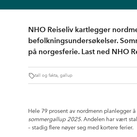
NHO Reiseliv kartlegger nordmen
befolkningsundersøkelser. Somm
på norgesferie. Last ned NHO R
tall og fakta
,
gallup
Hele 79 prosent av nordmenn planlegger å d
sommergallup 2025
. Andelen har vært sta
– stadig flere nøyer seg med kortere ferier.