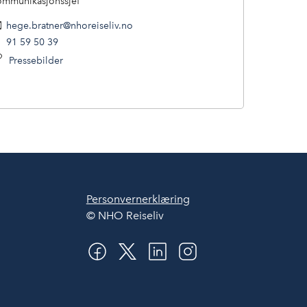
mmunikasjonssjef
hege.bratner@nhoreiseliv.no
91 59 50 39
Pressebilder
Personvernerklæring
© NHO Reiseliv