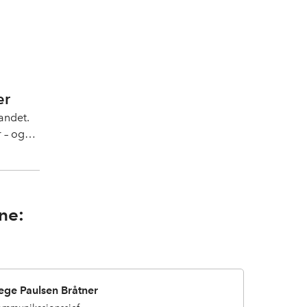
er
landet.
 – og
ne:
ege Paulsen Bråtner