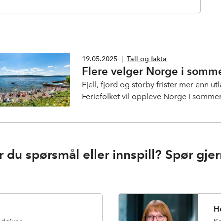
19.05.2025
|
Tall og fakta
Flere velger Norge i somm
Fjell, fjord og storby frister mer enn ut
Feriefolket vil oppleve Norge i sommer
det lover godt for norsk reiseliv.
r du spørsmål eller innspill? Spør gjer
H