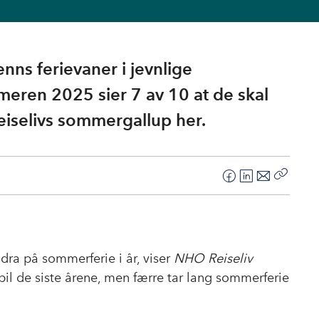
ns ferievaner i jevnlige
eren 2025 sier 7 av 10 at de skal
eiselivs sommergallup her.
F
L
E
Kopier
a
i
-
lenke
c
n
p
e
k
o
b
e
s
ra på sommerferie i år, viser
NHO Reiseliv
o
d
t
bil de siste årene, men færre tar lang sommerferie
o
I
k
n