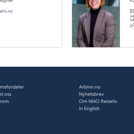
ådgiver
Ko
eliv.no
msfordeler
Arbinn.no
t oss
Nyhetsbrev
erom
Om NHO Reiseliv
In English