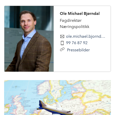
Ole Michael Bjørndal
Fagdirektør
Næringspolitikk
ole.michael.bjorndal@nhoreiseliv.no
99 76 87 92
Pressebilder