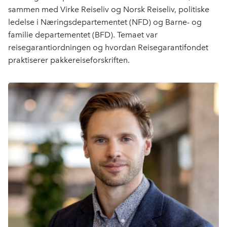
b
e
s
sammen med Virke Reiseliv og Norsk Reiseliv, politiske
o
d
t
ledelse i Næringsdepartementet (NFD) og Barne- og
o
I
familie departementet (BFD). Temaet var
k
n
reisegarantiordningen og hvordan Reisegarantifondet
praktiserer pakkereiseforskriften.