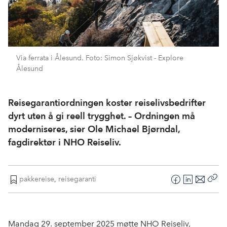
Via ferrata i Ålesund. Foto: Simon Sjøkvist - Explore
Ålesund
Reisegarantiordningen koster reiselivsbedrifter
dyrt uten å gi reell trygghet. – Ordningen må
moderniseres, sier Ole Michael Bjørndal,
fagdirektør i NHO Reiseliv.
pakkereise
,
reisegaranti
F
L
E
Kop
a
i
-
len
c
n
p
e
k
o
Mandag 29. september 2025 møtte NHO Reiseliv,