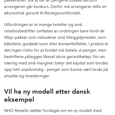
pakkereiser, slik at de får pengene tilbake dersom
arrangøren går konkurs. Derfor må arrangører stille en
økonomisk garanti til Reisegarantifondet.
Utfordringen er at mange hoteller og små
reiselivsbedrifter omfattes av ordningen bare fordi de
tilbyr pakker som inkluderer små tilleggstjenester, som
båtutleie, guidede turer eller konsertbilletter. I praksis er
det ingen risiko for at fondet må betale ut penger, men
bedriftene pålegges likevel store garantibeløp. For en
næring med små marginer betyr det kapital som bindes
opp helt unødvendig – penger som kunne vært brukt på
ansatte og investeringer.
Vil ha ny modell etter dansk
eksempel
NHO Reiseliv støtter forslaget om en ny modell med