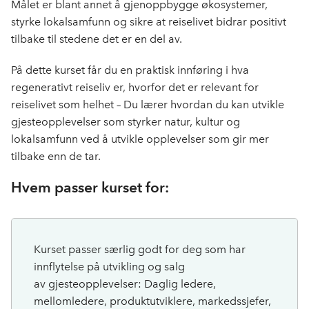
Målet er blant annet å gjenoppbygge økosystemer,
styrke lokalsamfunn og sikre at reiselivet bidrar positivt
tilbake til stedene det er en del av.
På dette kurset får du en praktisk innføring i hva
regenerativt reiseliv er, hvorfor det er relevant for
reiselivet som helhet –
Du lærer hvordan du kan utvikle
gjesteopplevelser som styrker natur, kultur og
lokalsamfunn ved å utvikle opplevelser som gir mer
tilbake enn de tar.
Hvem passer kurset for:
Kurset passer særlig godt for deg som har
innflytelse på utvikl
ing
og
salg
av
gjesteopplevelser
: D
aglig leder
e
,
mellomledere, produktutviklere, markedssjefer,