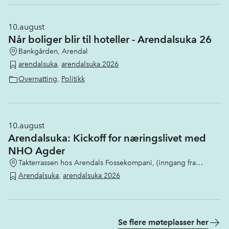
10.
august
Når boliger blir til hoteller - Arendalsuka 26
Bankgården, Arendal
arendalsuka
,
arendalsuka 2026
Overnatting
,
Politikk
10.
august
Arendalsuka: Kickoff for næringslivet med
NHO Agder
Takterrassen hos Arendals Fossekompani, (inngang fra
Langbryggen 9)
Arendalsuka
,
arendalsuka 2026
Se flere møteplasser her