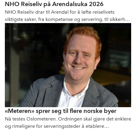
NHO Reiseliv på Arendalsuka 2026
NHO Reiseliv drar til Arendal for å løfte reiselivets
viktigste saker, fra kompetanse og servering, til sikkerhet
og rammevilkår.
«Meteren» sprer seg til flere norske byer
Nå testes Oslometeren. Ordningen skal gjøre det enklere
og rimeligere for serveringssteder å etablere
uteservering.