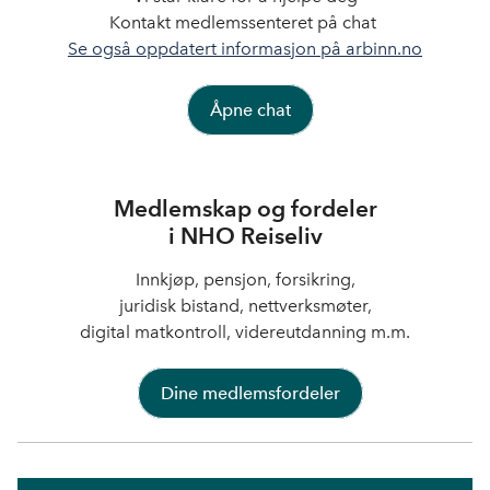
Kontakt medlemssenteret på chat
Se også oppdatert informasjon på arbinn.no
Åpne chat
Medlemskap og fordeler
i NHO Reiseliv
Innkjøp, pensjon, forsikring,
juridisk bistand, nettverksmøter,
digital matkontroll, videreutdanning m.m.
Dine medlemsfordeler