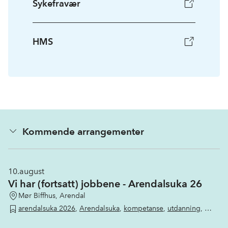
Sykefravær
HMS
Kommende arrangementer
10.
august
Vi har (fortsatt) jobbene - Arendalsuka 26
Mør Biffhus, Arendal
arendalsuka 2026
,
Arendalsuka
,
kompetanse
,
utdanning
,
Inkluderende arbeidsliv
,
inkludering