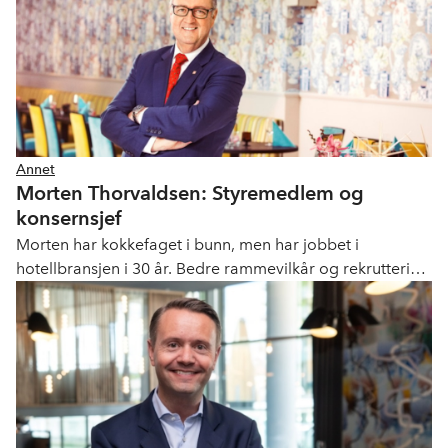
Annet
Morten Thorvaldsen: Styremedlem og
konsernsjef
Morten har kokkefaget i bunn, men har jobbet i
hotellbransjen i 30 år. Bedre rammevilkår og rekruttering
er to av hjertesakene han brenner for.