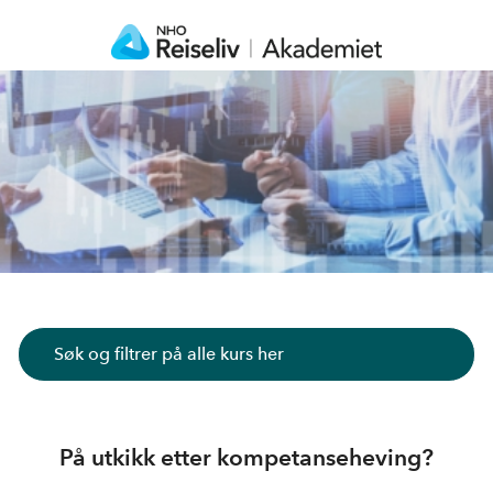
Søk og filtrer på alle kurs her
På utkikk etter kompetanseheving?