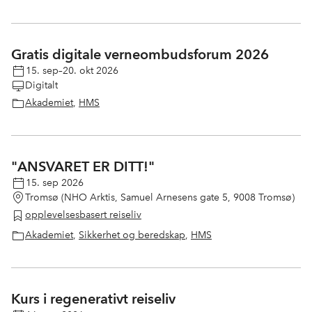
Gratis digitale verneombudsforum 2026
15. sep–20. okt 2026
Digitalt
Akademiet
,
HMS
"ANSVARET ER DITT!"
15. sep 2026
Tromsø (NHO Arktis, Samuel Arnesens gate 5, 9008 Tromsø)
opplevelsesbasert reiseliv
Akademiet
,
Sikkerhet og beredskap
,
HMS
Kurs i regenerativt reiseliv