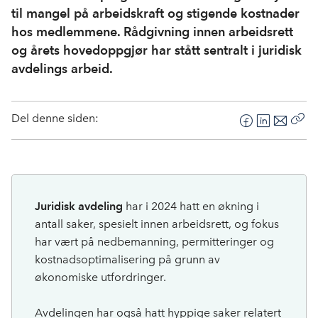
til mangel på arbeidskraft og stigende kostnader
hos medlemmene. Rådgivning innen arbeidsrett
og årets hovedoppgjør har stått sentralt i juridisk
avdelings arbeid.
Del denne siden:
F
L
E
Kop
a
i
-
len
c
n
p
e
k
o
b
e
s
Juridisk avdeling
har i 2024 hatt en økning i
o
d
t
antall saker, spesielt innen arbeidsrett, og fokus
o
I
har vært på nedbemanning, permitteringer og
k
n
kostnadsoptimalisering på grunn av
økonomiske utfordringer.
Avdelingen har også hatt hyppige saker relatert