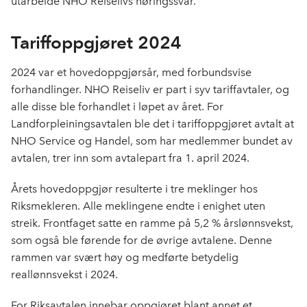
utarbeide NHO Reiselivs høringssvar.
Tariffoppgjøret 2024
2024 var et
hovedoppgjørsår
, med forbundsvise
forhandlinger. NHO Reiseliv er part i syv tariffavtaler, og
alle disse ble forhandlet i løpet av året. For
Landforpleiningsavtalen ble det i tariffoppgjøret avtalt
at
NHO Service og Handel, som har medlemmer bundet av
avtalen, trer inn som avtalepart fra 1. april 2024.
Årets hovedoppgjør resulterte i tre meklinger hos
Riksmekleren. Alle meklingene endte i enighet uten
streik. Frontfaget satte en ramme på 5,2 % årslønnsvekst,
som også ble førende for de øvrige avtalene. Denne
rammen var svært høy og medførte betydelig
reallønnsvekst i 2024.
For Riksavtalen innebar oppgjøret blant annet et