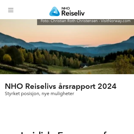
Foto: Christian Roth Christensen - VisitNorway.com
Forside
NHO Reiseliv i tall
Årsberetning og regnskap
Vårt viktigste arbeid i 2024
NHO Reiselivs årsrapport 2024
Styrket posisjon, nye muligheter