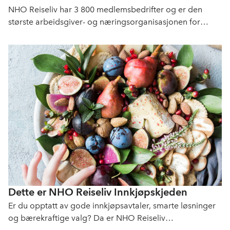
NHO Reiseliv har 3 800 medlemsbedrifter og er den
største arbeidsgiver- og næringsorganisasjonen for
reiselivet i Norge. Vi arbeider målrettet for å fremme
interessene til norsk reiseliv.
Dette er NHO Reiseliv Innkjøpskjeden
Er du opptatt av gode innkjøpsavtaler, smarte løsninger
og bærekraftige valg? Da er NHO Reiseliv