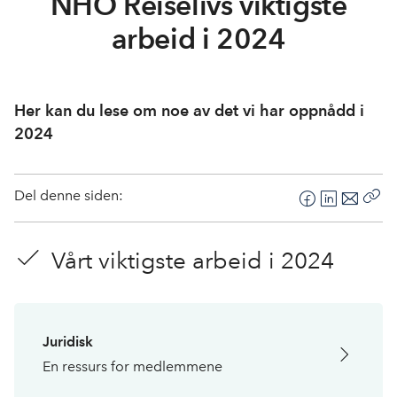
NHO Reiselivs viktigste
arbeid i 2024
Her kan du lese om noe av det vi har oppnådd i
2024
Del denne siden:
F
L
E
Kop
a
i
-
len
c
n
p
Vårt viktigste arbeid i 2024
e
k
o
b
e
s
o
d
t
o
I
Juridisk
k
n
En ressurs for medlemmene