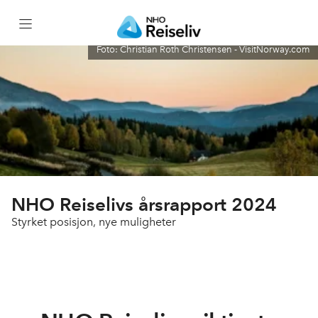
Foto: Christian Roth Christensen - VisitNorway.com
Forside
NHO Reiseliv i tall
Årsberetning og regnskap
Vårt viktigste arbeid i 2024
NHO Reiselivs årsrapport 2024
Styrket posisjon, nye muligheter