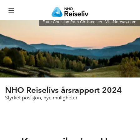
Foto: Christian Roth Christensen - VisitNorway.com
Forside
NHO Reiseliv i tall
Årsberetning og regnskap
Vårt viktigste arbeid i 2024
NHO Reiselivs årsrapport 2024
Styrket posisjon, nye muligheter