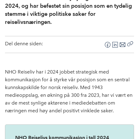
2024, og har befestet sin posisjon som en tydelig
stemme i viktige politiske saker for
reiselivsnæringen.
Del denne siden:
F
L
E
Kop
a
i
-
len
c
n
p
e
k
o
NHO Reiseliv har i 2024 jobbet
strategisk
med
b
e
s
kommunikasjon
for å styrke vår posisjon som en sentral
o
d
t
kunnskapskilde for norsk reiseliv. Med 1943
o
I
medieoppslag, en økning på 300 fra 2023, har vi vært en
k
n
av de mest synlige aktørene i
medie
debatten om
næringen
med høy andel positivt vinklede saker
.
NHO Reiselivs kommunikasjon i tall 2024