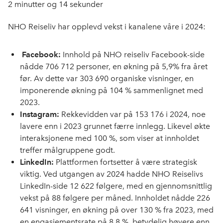
2 minutter og 14 sekunder
NHO Reiseliv har opplevd vekst i kanalene våre i 2024:
Facebook:
Innhold på NHO reiseliv Facebook-side
nådde 706 712 personer, en økning på 5,9% fra året
før. Av dette var 303 690 organiske visninger, en
imponerende økning på 104 % sammenlignet med
2023.
Instagram:
Rekkevidden var på 153 176 i 2024, noe
lavere enn i 2023 grunnet færre innlegg. Likevel økte
interaksjonene med 100 %, som viser at innholdet
treffer målgruppene godt.
LinkedIn:
Plattformen fortsetter å være strategisk
viktig. Ved utgangen av 2024 hadde NHO Reiselivs
LinkedIn-side 12 622 følgere, med en gjennomsnittlig
vekst på 88 følgere per måned. Innholdet nådde 226
641 visninger, en økning på over 130 % fra 2023, med
en engasjementsrate på 8,8 %, betydelig høyere enn