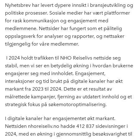
Nyhetsbrev har levert dypere innsikt i bransjeutvikling og
politiske prosesser. Sosiale medier har vært plattformer
for rask kommunikasjon og engasjement med
medlemmene. Nettsider har fungert som et pålitelig
oppslagsverk for analyser og rapporter, og nettsaker
tilgjengelig for våre medlemmer.
I 2024 holdt trafikken til NHO Reiselivs nettside seg
stabil, men vi ser en betydelig økning i hvordan brukerne
engasjerer seg med innholdet. Engasjement,
interaksjoner og tid brukt på digitale kanaler
har økt
markant fra 2023 til 2024. Dette er et resultat av
målrettede kampanjer, fjerning av utdatert innhold og et
strategisk
fokus
på søkemotoroptimalisering.
I
digitale kanaler
har engasjementet økt markant.
Nettsiden nhoreiseliv.no hadde 412 837 sidevisninger i
2024, med en økning i gjennomsnittlig besøksvarighet til