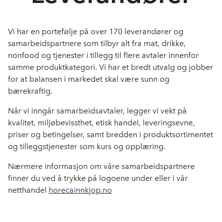
Logg inn innsiktsverktøyet
Vi har en portefølje på over 170 leverandører og
Om oss
samarbeidspartnere som tilbyr alt fra mat, drikke,
nonfood og tjenester i tillegg til flere avtaler innenfor
Kontakt oss
samme produktkategori. Vi har et bredt utvalg og jobber
for at balansen i markedet skal være sunn og
bærekraftig.
Når vi inngår samarbeidsavtaler, legger vi vekt på
kvalitet, miljøbevissthet, etisk handel, leveringsevne,
priser og betingelser, samt bredden i produktsortimentet
og tilleggstjenester som kurs og opplæring.
Nærmere informasjon om våre samarbeidspartnere
finner du ved å trykke på logoene under eller i vår
netthandel
horecainnkjop.no