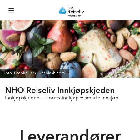
Bli med i Innkjøpskjeden
Partnerbonus
Leverandører
Foto: Brooke Lark, Unsplash.com.
Bærekraft
NHO Reiseliv Innkjøpskjeden
Innkjøpskjeden + Horecainnkjøp = smarte innkjøp
Netthandel
Innsiktsverktøyet
Leverandører