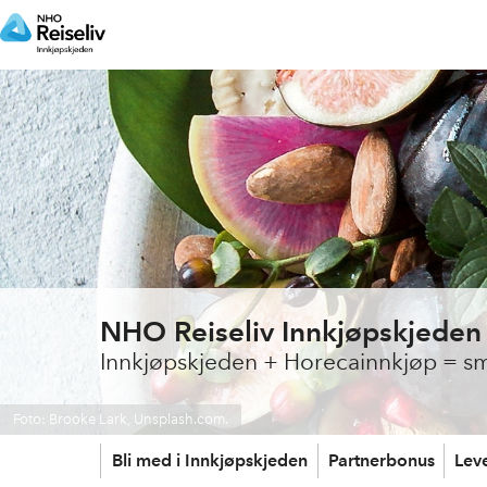
NHO Reiseliv Innkjøpskjeden
Innkjøpskjeden + Horecainnkjøp = sm
Foto: Brooke Lark, Unsplash.com.
Bli med i Innkjøpskjeden
Partnerbonus
Lev