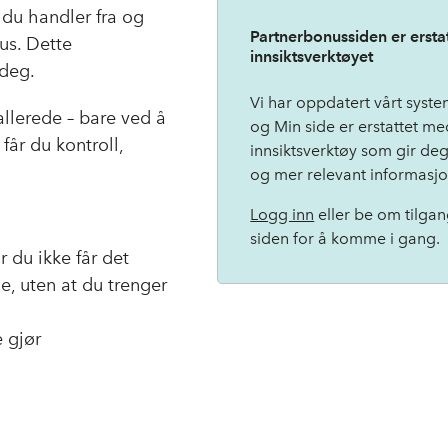
 du handler fra og
Partnerbonussiden er erstat
us. Dette
innsiktsverktøyet
 deg.
Vi har oppdatert vårt syst
lerede – bare ved å
og Min side er erstattet me
får du kontroll,
innsiktsverktøy som gir de
og mer relevant informasj
Logg inn
eller be om tilga
siden for å komme i gang.
 du ikke får det
e, uten at du trenger
e gjør