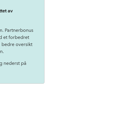
tet av
em. Partnerbonus
d et forbedret
g bedre oversikt
on.
ng nederst på