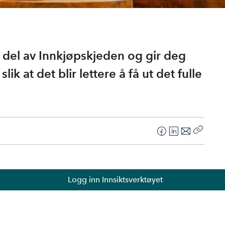
t del av Innkjøpskjeden og gir deg
k at det blir lettere å få ut det fulle
F
L
E
Kopier
a
i
-
lenke
c
n
p
e
k
o
Logg inn Innsiktsverktøyet
b
e
s
o
d
t
o
I
k
n