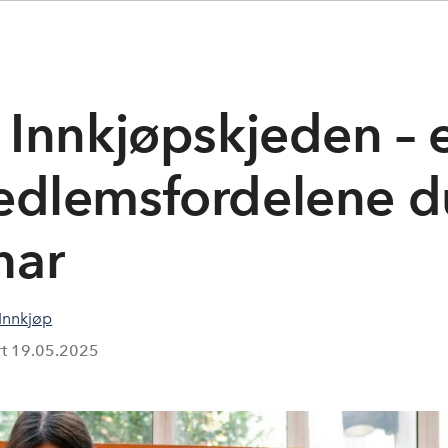
i Innkjøpskjeden – 
medlemsfordelene d
har
Innkjøp
rt
19.05.2025