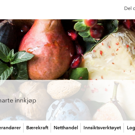
Del 
arte innkjøp
erandører
Bærekraft
Netthandel
Innsiktsverktøyet
Log