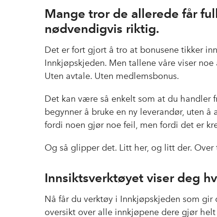
Mange tror de allerede får full
nødvendigvis riktig.
Det er fort gjort å tro at bonusene tikker 
Innkjøpskjeden. Men tallene våre viser noe
Uten avtale. Uten medlemsbonus.
Det kan være så enkelt som at du handler fra
begynner å bruke en ny leverandør, uten å ak
fordi noen gjør noe feil, men fordi det er k
Og så glipper det. Litt her, og litt der. Over
Innsiktsverktøyet viser deg hv
Nå får du verktøy i Innkjøpskjeden som gir
ov
ersikt o
ver alle innkjøpene dere gjør hel