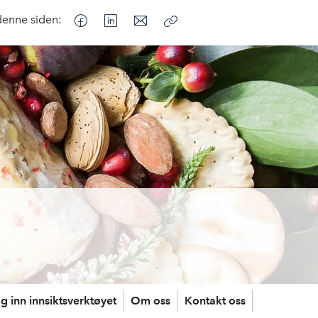
denne siden:
Kopier
lenke
g inn innsiktsverktøyet
Om oss
Kontakt oss