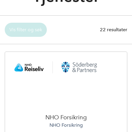
Logg inn innsiktsverktøyet
Om oss
Vis filter og søk
22
resultater
Kontakt oss
NHO Forsikring
NHO Forsikring