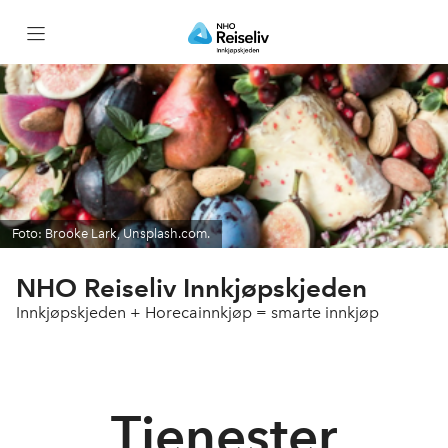
Bli med i Innkjøpskjeden
Partnerbonus
Leverandører
Foto: Brooke Lark, Unsplash.com.
Bærekraft
NHO Reiseliv Innkjøpskjeden
Innkjøpskjeden + Horecainnkjøp = smarte innkjøp
Netthandel
Innsiktsverktøyet
Tjenester