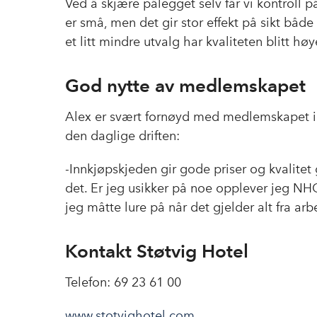
Ved å skjære pålegget selv får vi kontroll
er små, men det gir stor effekt på sikt båd
et litt mindre utvalg har kvaliteten blitt høy
God nytte av medlemskapet
Alex er svært fornøyd med medlemskapet i NH
den daglige driften:
-Innkjøpskjeden gir gode priser og kvalite
det. Er jeg usikker på noe opplever jeg NHO
jeg måtte lure på når det gjelder alt fra arbe
Kontakt Støtvig Hotel
Telefon: 69 23 61 00
www.stotvighotel.com