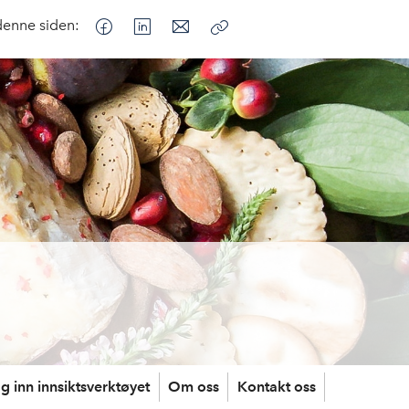
denne siden:
Kopier
lenke
g inn innsiktsverktøyet
Om oss
Kontakt oss