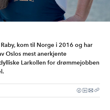
aby, kom til Norge i 2016 og har
av Oslos mest anerkjente
il idylliske Larkollen for drømmejobben
l.
F
L
E
Kopier
a
i
-
lenke
c
n
p