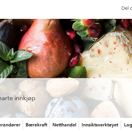
Del 
arte innkjøp
erandører
Bærekraft
Netthandel
Innsiktsverktøyet
Log