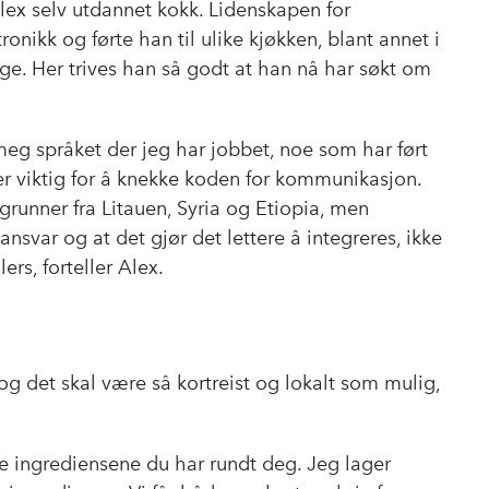
e
k
o
e Alex selv utdannet kokk. Lidenskapen for
b
e
s
nikk og førte han til ulike kjøkken, blant annet i
o
d
t
e. Her trives han så godt at han nå har søkt om
o
I
k
n
meg språket der jeg har jobbet, noe som har ført
k er viktig for å knekke koden for kommunikasjon.
grunner fra Litauen, Syria og Etiopia, men
ansvar og at det gjør det lettere å integreres, ikke
rs, forteller Alex.
og det skal være så kortreist og lokalt som mulig,
e ingrediensene du har rundt deg. Jeg lager