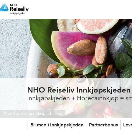
NHO Reiseliv Innkjøpskjeden
Innkjøpskjeden + Horecainnkjøp = sm
Foto: Brooke Lark, Unsplash.com.
Bli med i Innkjøpskjeden
Partnerbonus
Lev