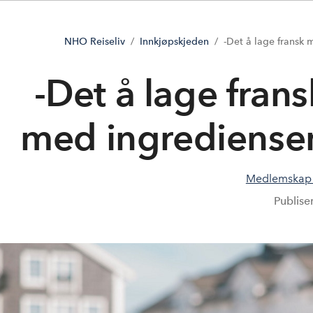
NHO Reiseliv
Innkjøpskjeden
-Det å lage fransk 
-Det å lage fran
med ingrediensen
Medlemskap 
Publise