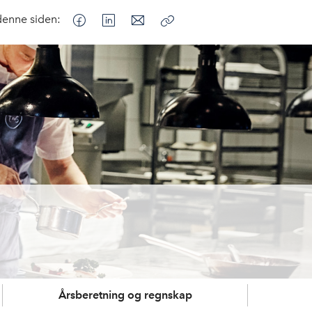
denne siden:
Kopier
lenke
Årsberetning og regnskap