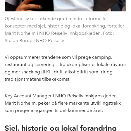
Gjestene søker i økende grad mindre, uformelle
konsepter med sjel, historie og lokal forankring, forteller
Marit Norheim i NHO Reiseliv Innkjøpskjeden. Foto:
Stefan Borup | NHO Reiseliv
Vi oppsummerer trendene som vil prege camping,
restaurant og servering — fra ukompliserte, lokale råvarer
og mer snacking til KI i drift, alkoholfritt som frir og
tradisjonsmatens tilbakekomst.
Key Account Manager i NHO Reiseliv Innkjøpskjeden,
Marit Norheim, peker på flere markante utviklingstrekk
som preger inngangen til det kommende året.
Sjel, historie og lokal forandring