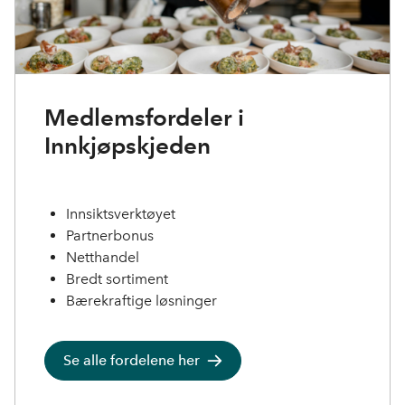
Medlemsfordeler i
Innkjøpskjeden
Innsiktsverktøyet
Partnerbonus
Netthandel
B
redt sortiment
Bærekraftige løsninger
Se alle fordelene her