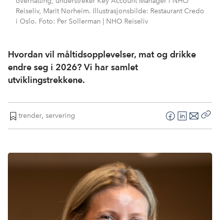
overnatting, understreker Key Account Manager i NHO
Reiseliv, Marit Norheim. Illustrasjonsbilde: Restaurant Credo
i Oslo. Foto: Per Sollerman | NHO Reiseliv
Hvordan vil måltidsopplevelser, mat og drikke
endre seg i 2026? Vi har samlet
utviklingstrekkene.
trender
,
servering
F
L
E
Kop
a
i
-
len
c
n
p
e
k
o
b
e
s
o
d
t
o
I
k
n