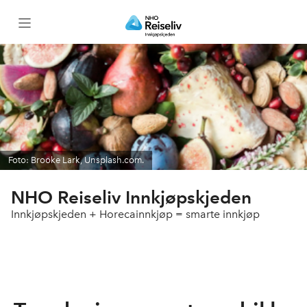
Bli med i Innkjøpskjeden
Partnerbonus
Leverandører
Foto: Brooke Lark, Unsplash.com.
Bærekraft
NHO Reiseliv Innkjøpskjeden
Innkjøpskjeden + Horecainnkjøp = smarte innkjøp
Netthandel
Innsiktsverktøyet