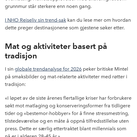
grunnmur står sterkere enn noen gang.
I NHO Reiseliv sin trend-sak
kan du lese mer om hvordan
dette preger destinasjonene som gjestene søker etter.
Mat og aktiviteter basert på
tradisjon
I sin
globale trendanalyse for 2026
peker britiske Mintel
på smaksbilder og mat-relaterte aktiviteter med røtter i
tradisjon:
«I løpet av de siste årenes flertallige kriser har forbrukere
søkt mot matlaging og konserveringsformer fra tidligere
tider og «bestemor-hobbyer» for å finne stressmestring,
tilstedeværelse og en måte å oppnå tilfredsstillelse uten
press. Dette er særlig ettertraktet blant millennials som
nå er i alderen 28–45 år.»