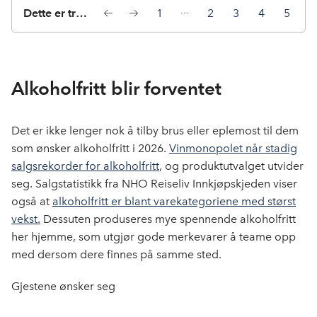
Dette er trendene for 2026:
1
2
3
4
5
Forrige
Neste
L
L
L
L
L
lysbilde
lysbilde
y
y
y
y
y
s
s
s
s
s
b
b
b
b
b
Alkoholfritt blir forventet
i
i
i
i
i
l
l
l
l
l
d
d
d
d
d
Det er ikke lenger nok å tilby brus eller eplemost til dem
e
e
e
e
e
som ønsker alkoholfritt i 2026.
Vinmonopolet når stadig
1
2
3
4
5
salgsrekorder for alkoholfritt
, og produktutvalget utvider
a
a
a
a
a
seg. Salgstatistikk fra NHO Reiseliv Innkjøpskjeden viser
v
v
v
v
v
også at
alkoholfritt er blant varekategoriene med størst
5
5
5
5
5
vekst.
Dessuten produseres mye spennende alkoholfritt
her hjemme, som utgjør gode merkevarer å teame opp
med dersom dere finnes på samme sted.
Gjestene ønsker seg