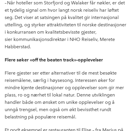
– Når hoteller som Storfjord og Walaker får nøkler, er det
et tydelig signal om hvor langt norsk reiseliv har løftet
seg. Det viser at satsingen på kvalitet gir internasjonal
uttelling, og styrker attraktiviteten til norske destinasjoner
i konkurransen om kvalitetsbevisste gjester,
sier kommunikasjonsdirektør i NHO Reiseliv, Merete
Habberstad.
Flere søker «off the beaten track»-opplevelser
Flere gjester ser etter alternativer til de mest besøkte
reisemålene, særlig i høysesong. Interessen øker for
mindre kjente destinasjoner og opplevelser som gir mer
plass, ro og nærhet til lokal natur. Denne utviklingen
handler både om ønsket om unike opplevelser og å
unngå trengsel, men også om økt bevissthet rundt
belastning på populære reisemål.
Et godt eksempel er restauranten til Elise – fra Marius på