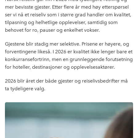
b
e
s
mer bevisste gjester. Etter flere år med høy etterspørsel
o
d
t
ser vi nå et reiseliv som i større grad handler om kvalitet,
o
I
tilpasning og helhetlige opplevelser, samtidig som
k
n
behovet for ro, pauser og enkelhet vokser.
Gjestene blir stadig mer selektive. Prisene er høyere, og
forventingene likeså. I 2026 er kvalitet ikke lenger bare et
konkurransefortrinn, men en grunnleggende forutsetning
for hoteller, destinasjoner og opplevelsesaktører.
2026 blir året der både gjester og reiselivsbedrifter må
ta tydeligere valg.