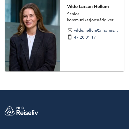
Vilde Larsen Hellum
Senior
kommunikasjonsrådgiver
vilde.hellum@nhoreiseliv.no
47 28 81 17