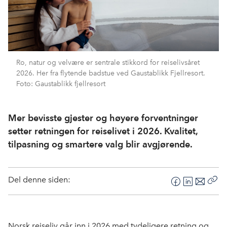
Ro, natur og velvære er sentrale stikkord for reiselivsåret
2026. Her fra flytende badstue ved Gaustablikk Fjellresort.
Foto: Gaustablikk fjellresort
Mer bevisste gjester og høyere forventninger
setter retningen for reiselivet i 2026. Kvalitet,
tilpasning og smartere valg blir avgjørende.
Del denne siden:
F
L
E
Kop
a
i
-
len
c
n
p
e
k
o
Norsk reiseliv går inn i 2026 med tydeligere retning og