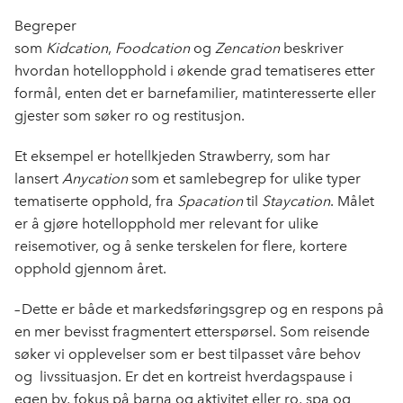
Begreper
som
Kidcation
,
Foodcation
og
Zencation
beskriver
hvordan hotellopphold i økende grad tematiseres etter
formål, enten det er barnefamilier, matinteresserte eller
gjester som søker ro og restitusjon.
Et eksempel er hotellkjeden Strawberry, som har
lansert
Anycation
som et samlebegrep for ulike typer
tematiserte opphold, fra
Spacation
til
Staycation
. Målet
er å gjøre hotellopphold mer relevant for ulike
reisemotiver, og å senke terskelen for flere, kortere
opphold gjennom året.
– Dette er både et markedsføringsgrep og en respons på
en mer bevisst fragmentert etterspørsel. Som reisende
søker vi opplevelser som er best tilpasset våre behov
og livssituasjon. Er det en kortreist hverdagspause i
egen by, fokus på barna og aktivitet eller ro, spa og