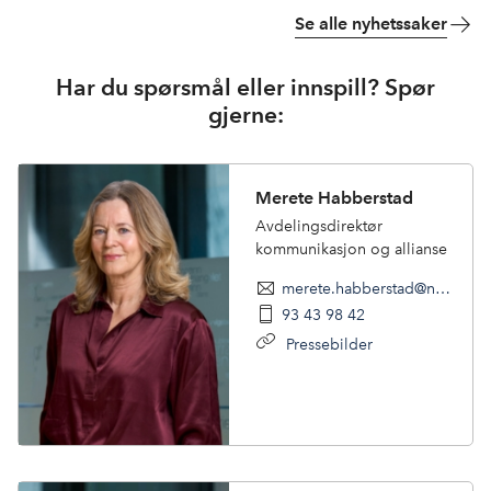
Se alle nyhetssaker
Har du spørsmål eller innspill? Spør
gjerne:
Merete Habberstad
Avdelingsdirektør
kommunikasjon og allianse
merete.habberstad@nhoreiseliv.no
93 43 98 42
Pressebilder