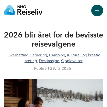
Meny
2026 blir året for de bevisste
reisevalgene
Overnatting
,
Servering
,
Camping
,
Kulturell og kreativ
næring
,
Destinasjon
,
Opplevelser
Publisert
29.12.2025