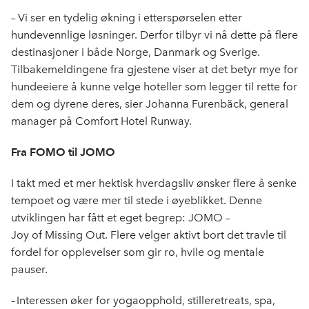
s
s
s
s
s
s
s
s
– Vi ser en tydelig økning i etterspørselen etter
b
b
b
b
b
b
b
b
hundevennlige løsninger. Derfor tilbyr vi nå dette på flere
i
i
i
i
i
i
i
i
destinasjoner i både Norge, Danmark og Sverige.
l
l
l
l
l
l
l
l
Tilbakemeldingene fra gjestene viser at det betyr mye for
d
d
d
d
d
d
d
d
hundeeiere å kunne velge hoteller som legger til rette for
e
e
e
e
e
e
e
e
dem og dyrene deres, sier Johanna Furenbäck, general
1
2
3
4
5
6
7
8
manager på Comfort Hotel Runway.
a
a
a
a
a
a
a
a
v
v
v
v
v
v
v
v
Fra FOMO til JOMO
8
8
8
8
8
8
8
8
I takt med et mer hektisk hverdagsliv ønsker flere å senke
tempoet og være mer til stede i øyeblikket. Denne
utviklingen har fått et eget begrep: JOMO –
Joy of Missing Out. Flere velger aktivt bort det travle til
fordel for opplevelser som gir ro, hvile og mentale
pauser.
– Interessen øker for yogaopphold, stilleretreats, spa,