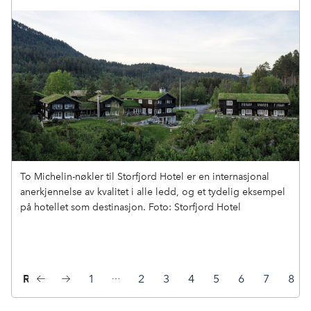
To Michelin-nøkler til Storfjord Hotel er en internasjonal
anerkjennelse av kvalitet i alle ledd, og et tydelig eksempel
på hotellet som destinasjon. Foto: Storfjord Hotel
Reiselivstrender 2026
1
2
3
4
5
6
7
8
Forrige
Neste
L
L
L
L
L
L
L
L
lysbilde
lysbilde
y
y
y
y
y
y
y
y