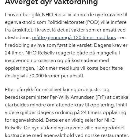
Avverget dyr vaktordning
I november gikk NHO Reiseliv ut mot de nye kravene til
egenvakthold som Politidirektoratet (POD) ville innføre
fra årsskiftet. I kravet lå det at vakter som er ansatt ved
utestedene,
måtte gjennomgå 120 timer med kurs
– en
firedobling av hva som først ble varslet. Dagens krav er
24 timer. NHO Reiseliv reagerte både på mangelfull
involvering i prosessen og på kostnadene med
opplæringen. 120 timer med kurs vil koste bedriftene
anslagsvis 70.000 kroner per ansatt.
Etter påtrykk fra reiselivet kunngjorde justis- og
beredskapsminister Per-Willy Amundsen (FrP) at det skal
utarbeides mindre omfattende krav til opplæring. Inntil
videre gjelder dagens ordning på 24 timers opplæring
for egenvakthold. Dette er en viktig seier for NHO
Reiseliv. De nye utdanningskravene ville mangedoblet
kostnadene med egenvakthold ved norske restauranter,