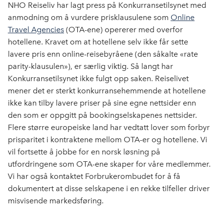
NHO Reiseliv har lagt press på Konkurransetilsynet med
anmodning om å vurdere prisklausulene som
Online
Travel Agencies
(OTA-ene) opererer med overfor
hotellene. Kravet om at hotellene selv ikke får sette
lavere pris enn online-reisebyråene (den såkalte «rate
parity-klausulen»), er særlig viktig. Så langt har
Konkurransetilsynet ikke fulgt opp saken. Reiselivet
mener det er sterkt konkurransehemmende at hotellene
ikke kan tilby lavere priser på sine egne nettsider enn
den som er oppgitt på bookingselskapenes nettsider.
Flere større europeiske land har vedtatt lover som forbyr
prisparitet i kontraktene mellom OTA-er og hotellene. Vi
vil fortsette å jobbe for en norsk løsning på
utfordringene som OTA-ene skaper for våre medlemmer.
Vi har også kontaktet Forbrukerombudet for å få
dokumentert at disse selskapene i en rekke tilfeller driver
misvisende markedsføring.