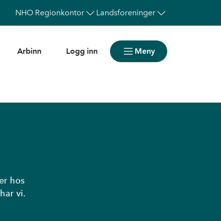
NHO
Regionkontor
Landsforeninger
Arbinn
Logg inn
Meny
ker hos
har vi.