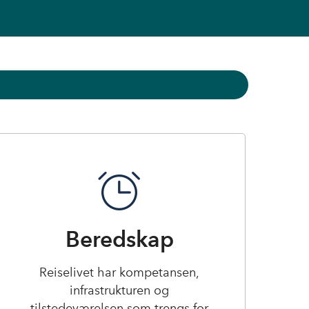
Beredskap
Reiselivet har kompetansen,
infrastrukturen og
tilstedeværelsen som trengs for