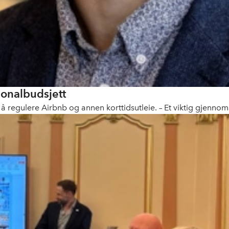
jonalbudsjett
å regulere Airbnb og annen korttidsutleie. – Et viktig gjennom