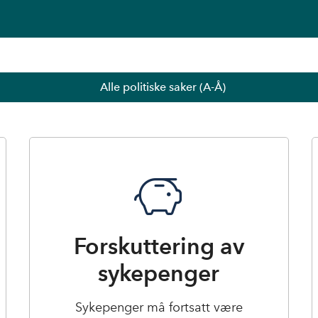
Alle politiske saker (A-Å)
Forskuttering av
sykepenger
Sykepenger må fortsatt være