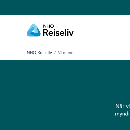
NHO Reiseliv
Vi mener
Når vi
myndig