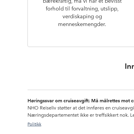
bærekraftig, må vi har et bevisst
forhold til forvaltning, utslipp,
verdiskaping og
menneskemengder.
In
Høringssvar om cruiseavgift: Må målrettes mot cr
NHO Reiseliv støtter at det innføres en cruiseavg
Næringsdepartementet ikke er treffsikkert nok. Le
Politikk