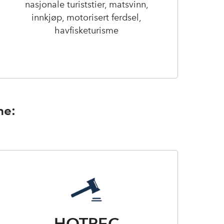
nasjonale turiststier, matsvinn,
innkjøp, motorisert ferdsel,
havfisketurisme
ne:
HOTREC