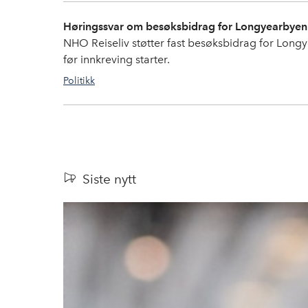
Høringssvar om besøksbidrag for Longyearbyen
NHO Reiseliv støtter fast besøksbidrag for Long
før innkreving starter.
Politikk
Turistskatt
,
besøksforvaltning
,
overnatting
Siste nytt