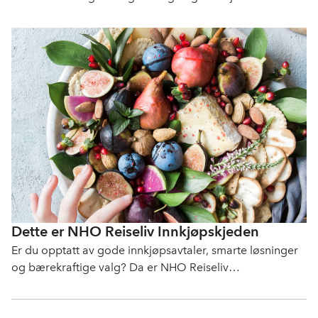
reiselivet i Norge. Vi arbeider målrettet for å fremme
interessene til norsk reiseliv.
Dette er NHO Reiseliv Innkjøpskjeden
Er du opptatt av gode innkjøpsavtaler, smarte løsninger
og bærekraftige valg? Da er NHO Reiseliv
Innkjøpskjeden rette valg for deg!