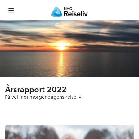
Forside
NHO Reiseliv i tall
Årsberetning og regnskap
Vårt viktigste arbeid i 2022
Årsrapport 2022
På vei mot morgendagens reiseliv