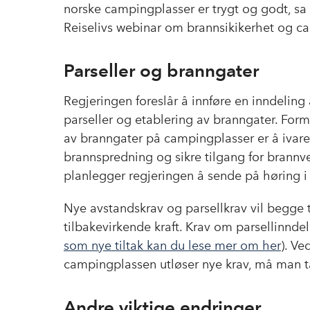
norske campingplasser er trygt og godt, 
Reiselivs webinar om brannsikikerhet og ca
Parseller og branngater
Regjeringen foreslår å innføre en inndeling
parseller og etablering av branngater. For
av branngater på campingplasser er å ivaret
brannspredning og sikre tilgang for brannv
planlegger regjeringen å sende på høring i 
Nye avstandskrav og parsellkrav vil begge tr
tilbakevirkende kraft. Krav om parsellinndeli
som nye tiltak kan du lese mer om her
). V
campingplassen utløser nye krav, må man
Andre viktige endringer