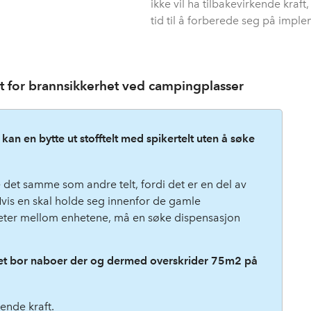
ikke vil ha tilbakevirkende kraft
tid til å forberede seg på impl
t for brannsikkerhet ved campingplasser
an en bytte ut stofftelt med spikertelt uten å søke
e det samme som andre telt, fordi det er en del av
Hvis en skal holde seg innenfor de gamle
eter mellom enhetene, må en søke dispensasjon
 det bor naboer der og dermed overskrider 75m2 på
kende kraft.