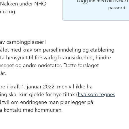
Logg inn med ditt NHO 
sa Nakken under NHO
passord
mping.​
 av campingplasser i
målet med krav om parsellinndeling og etablering
a hensynet til forsvarlig brannsikkerhet, hindre
esenet og andre nødetater. Dette forslaget
år.
e i kraft 1. januar 2022, men vil ikke ha
ng skal kun gjelde for nye tiltak (
hva som regnes
ed tvil om endringene man planlegger på
 ta kontakt med kommunen.