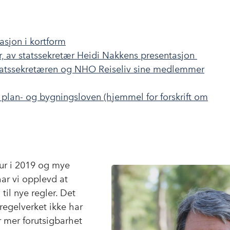
asjon i kortform
r, av statssekretær Heidi Nakkens presentasjon
tatssekretæren og NHO Reiseliv sine medlemmer
i plan- og bygningsloven (hjemmel for forskrift om
ur i 2019 og mye
har vi opplevd at
til nye regler. Det
 regelverket ikke har
r mer forutsigbarhet