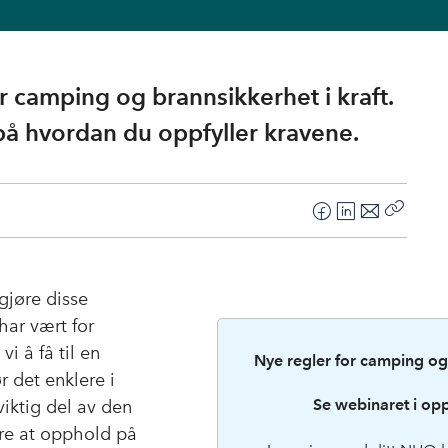
or camping og brannsikkerhet i kraft.
på hvordan du oppfyller kravene.
F
L
E
Kopier
a
i
-
lenke
c
n
p
e
k
o
gjøre disse
b
e
s
har vært for
o
d
t
vi å få til en
Nye regler for camping og
o
I
r det enklere i
k
n
Se webinaret i op
iktig del av den
kre at opphold på