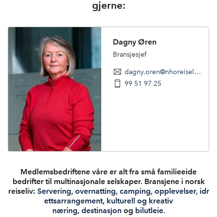
gjerne:
Dagny Øren
Bransjesjef
dagny.oren@nhoreiseliv.no
99 51 97 25
Medlemsbedriftene våre er alt fra små familieeide
bedrifter til multinasjonale selskaper.
Bransjene i norsk
reiseliv:
Servering
,
overnatting
,
camping
,
opplevelser
,
idr
ettsarrangement
,
kulturell og kreativ
næring
,
destinasjon
og
bilutleie
.