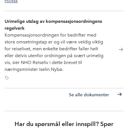
Politikk
korona
Urimelige utslag av kompensasjonsordningens
regelverk
Kompensasjonsordningen for bedrifter med
store omsetningstap er og vil være veldig viktig
for reiselivet, men enkelte bedrifter faller helt
eller delvis utenfor ordningen på svært urimelig
vis, sier NHO Reiseliv i dette brevet til
næringsminister Iselin Nybø.
korona
,
koronadrift
,
Koronakrisepakke
,
kompensasjonsordning
,
servering
Se alle dokumenter
Har du spørsmål eller innspill? Spør