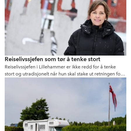
Reiselivssjefen som tør å tenke stort
Reiselivssjefen i Lillehammer er ikke redd for å tenke
stort og utradisjonelt når hun skal stake ut retningen for
en av Norges mest populære reiselivsregioner.