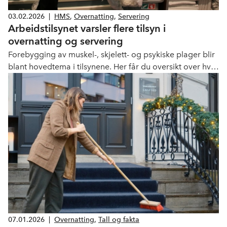
03.02.2026
|
HMS
,
Overnatting
,
Servering
Arbeidstilsynet varsler flere tilsyn i
overnatting og servering
Forebygging av muskel-, skjelett- og psykiske plager blir
blant hovedtema i tilsynene. Her får du oversikt over hva
du må ha på plass.
07.01.2026
|
Overnatting
,
Tall og fakta