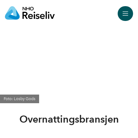
Meny
Foto: Losby Gods
Overnattingsbransjen