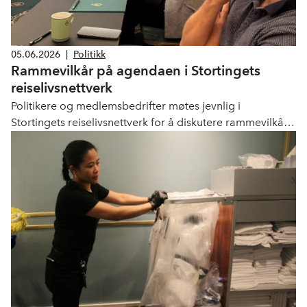
05.06.2026
|
Politikk
Rammevilkår på agendaen i Stortingets
reiselivsnettverk
Politikere og medlemsbedrifter møtes jevnlig i
Stortingets reiselivsnettverk for å diskutere rammevilkår
for reiselivsnæringen. Serveringsregelverk, arbeidsliv,
besøksbidrag og korttidsutleie var blant temaene på
siste møte.