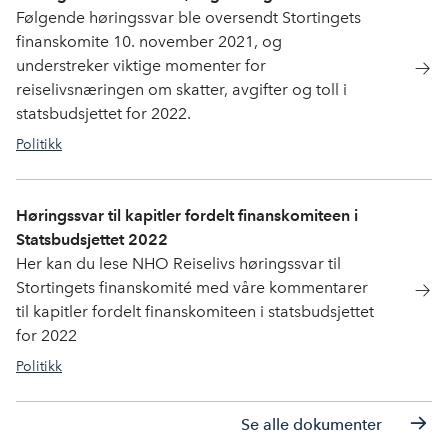
Følgende høringssvar ble oversendt Stortingets
finanskomite 10. november 2021, og
understreker viktige momenter for
reiselivsnæringen om skatter, avgifter og toll i
statsbudsjettet for 2022.
Politikk
politikk
,
statsbudsjett
,
statsbudsjett2022
,
Høringssvar til kapitler fordelt finanskomiteen i
formuesskatt
,
moms
Statsbudsjettet 2022
Her kan du lese NHO Reiselivs høringssvar til
Stortingets finanskomité med våre kommentarer
til kapitler fordelt finanskomiteen i statsbudsjettet
for 2022
Politikk
Statsbudsjett2022
,
statsbudsjett
,
politikk
Se alle dokumenter