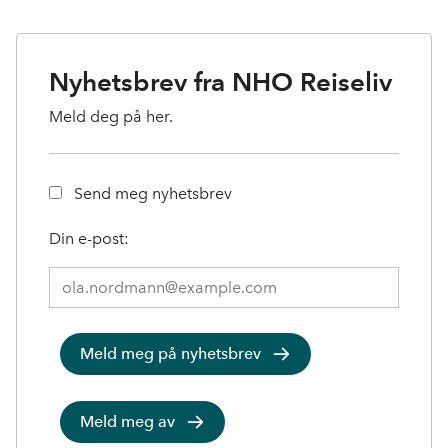
Nyhetsbrev fra NHO Reiseliv
Meld deg på her.
Send meg nyhetsbrev
Din e-post:
Meld
deg
på
0
Meld meg på nyhetsbrev
nyhetsbrev:
Meld meg av