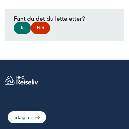
Fant du det du lette etter?
Ja
Nei
In English