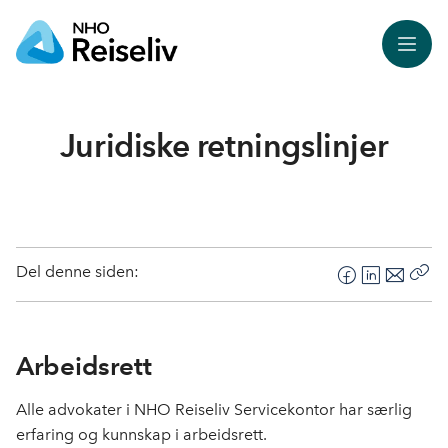
Meny
Juridiske retningslinjer
Del denne siden:
F
L
E
Kop
a
i
-
len
c
n
p
e
k
o
Arbeidsrett
b
e
s
o
d
t
Alle advokater i NHO Reiseliv Servicekontor har særlig
o
I
erfaring og kunnskap i arbeidsrett.