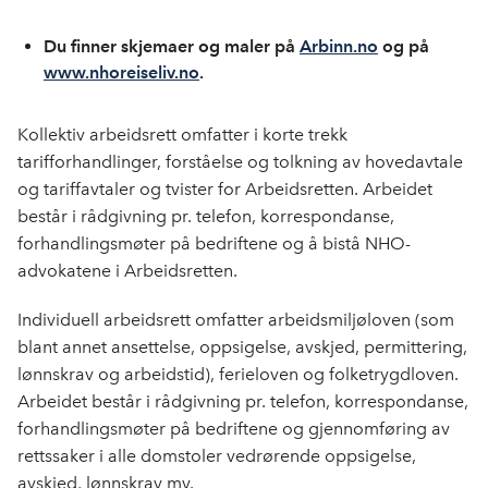
k
n
Du finner skjemaer og maler på
Arbinn.no
og på
www.nhoreiseliv.no
.
Kollektiv arbeidsrett omfatter i korte trekk
tarifforhandlinger, forståelse og tolkning av hovedavtale
og tariffavtaler og tvister for Arbeidsretten. Arbeidet
består i rådgivning pr. telefon, korrespondanse,
forhandlingsmøter på bedriftene og å bistå NHO-
advokatene i Arbeidsretten.
Individuell arbeidsrett omfatter arbeidsmiljøloven (som
blant annet ansettelse, oppsigelse, avskjed, permittering,
lønnskrav og arbeidstid), ferieloven og folketrygdloven.
Arbeidet består i rådgivning pr. telefon, korrespondanse,
forhandlingsmøter på bedriftene og gjennomføring av
rettssaker i alle domstoler vedrørende oppsigelse,
avskjed, lønnskrav mv.