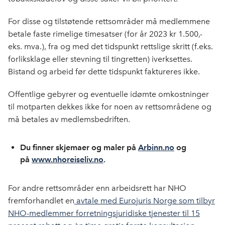
For disse og tilstøtende rettsområder må medlemmene
betale faste rimelige timesatser (for år 2023 kr 1.500,-
eks. mva.), fra og med det tidspunkt rettslige skritt (f.eks.
forliksklage eller stevning til tingretten) iverksettes.
Bistand og arbeid før dette tidspunkt faktureres ikke.
Offentlige gebyrer og eventuelle idømte omkostninger
til motparten dekkes ikke for noen av rettsområdene og
må betales av medlemsbedriften.
Du finner skjemaer og maler på
Arbinn.no
og
på
www.nhoreiseliv.no
.
For andre rettsområder enn arbeidsrett har NHO
fremforhandlet en
avtale med Eurojuris Norge som tilbyr
NHO-medlemmer forretningsjuridiske tjenester til 15