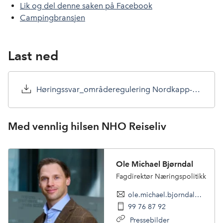
Lik og del denne saken på Facebook
Campingbransjen
Last ned
Høringssvar_områderegulering Nordkapp-halvøya.pdf
Med vennlig hilsen NHO Reiseliv
Ole Michael Bjørndal
Fagdirektør Næringspolitikk
ole.michael.bjorndal@nhoreiseliv.no
99 76 87 92
Pressebilder