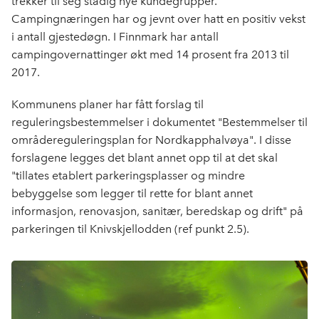
trekker til seg stadig nye kundegrupper.
Campingnæringen har og jevnt over hatt en positiv vekst
i antall gjestedøgn. I Finnmark har antall
campingovernattinger økt med 14 prosent fra 2013 til
2017.
Kommunens planer har fått forslag til
reguleringsbestemmelser i dokumentet "Bestemmelser til
områdereguleringsplan for Nordkapphalvøya". I disse
forslagene legges det blant annet opp til at det skal
"tillates etablert parkeringsplasser og mindre
bebyggelse som legger til rette for blant annet
informasjon, renovasjon, sanitær, beredskap og drift" på
parkeringen til Knivskjellodden (ref punkt 2.5).