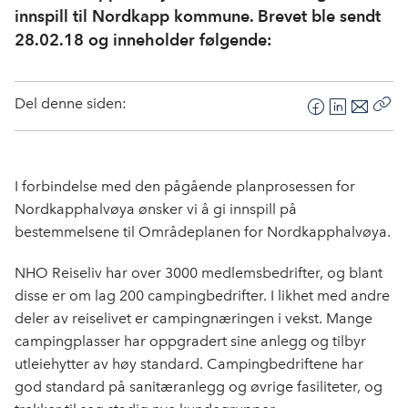
innspill til Nordkapp kommune. Brevet ble sendt
28.02.18 og inneholder følgende:
Del denne siden:
F
L
E
Kop
a
i
-
len
c
n
p
e
k
o
I forbindelse med den pågående planprosessen for
b
e
s
Nordkapphalvøya ønsker vi å gi innspill på
o
d
t
bestemmelsene til Områdeplanen for Nordkapphalvøya.
o
I
k
n
NHO Reiseliv har over 3000 medlemsbedrifter, og blant
disse er om lag 200 campingbedrifter. I likhet med andre
deler av reiselivet er campingnæringen i vekst. Mange
campingplasser har oppgradert sine anlegg og tilbyr
utleiehytter av høy standard. Campingbedriftene har
god standard på sanitæranlegg og øvrige fasiliteter, og