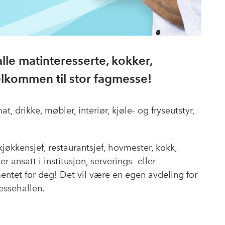
lle matinteresserte, kokker,
elkommen til stor fagmesse!
t, drikke, møbler, interiør, kjøle- og fryseutstyr,
 kjøkkensjef, restaurantsjef, hovmester, kokk,
r ansatt i institusjon, serverings- eller
entet for deg! Det vil være en egen avdeling for
essehallen.