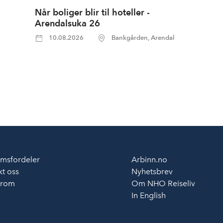
Når boliger blir til hoteller -
Arendalsuka 26
10.08.2026
Bankgården, Arendal
msfordeler
Arbinn.no
t oss
Nyhetsbrev
erom
Om NHO Reiseliv
In English