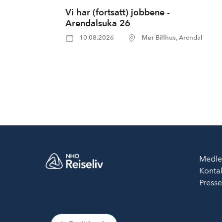
Vi har (fortsatt) jobbene -
Arendalsuka 26
10.08.2026
Mør Biffhus, Arendal
Medle
Kontak
Press