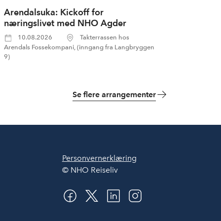
Arendalsuka: Kickoff for
næringslivet med NHO Agder
10.08.2026
Takterrassen hos
Arendals Fossekompani, (inngang fra Langbryggen
9)
Se flere arrangementer
Personvernerklæring
© NHO Reiseliv