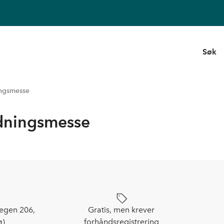
Søk
ingsmesse
dningsmesse
egen 206,
Gratis, men krever
ø)
forhåndsregistrering