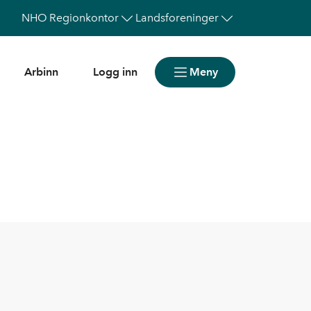
NHO
Regionkontor
Landsforeninger
Arbinn
Logg inn
Meny