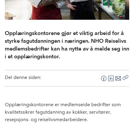
Opplæringskontorene gjør et viktig arbeid for å
styrke fagutdanningen i næringen. NHO Reiselivs
medlemsbedrifter kan ha nytte av å melde seg inn
i et opplæringskontor.
Del denne siden:
F
L
E
Kop
a
i
-
len
c
n
p
e
k
o
Opplæringskontorene er medlemseide bedrifter som
b
e
s
kvalitetssikrer fagutdanning av kokker, servitører,
o
d
t
resepsjons- og reiselivsmedarbeidere.
o
I
k
n