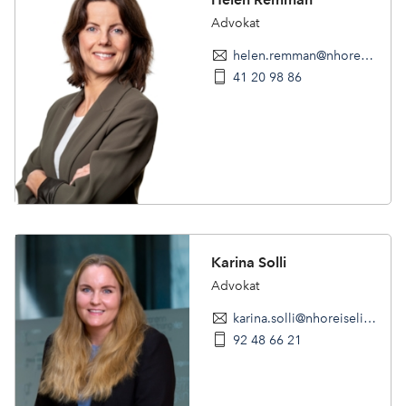
Advokat
helen.remman@nhoreiseliv.no
41 20 98 86
Karina Solli
Advokat
karina.solli@nhoreiseliv.no
92 48 66 21