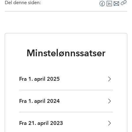
Del denne siden:
F
L
E
Kop
a
i
-
len
c
n
p
e
k
o
b
e
s
o
d
t
o
I
Minstelønnssatser
k
n
Fra 1. april 2025
Fra 1. april 2024
Fra 21. april 2023