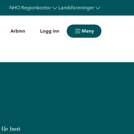
NHO
Regionkontor
Landsforeninger
Arbinn
Logg inn
Meny
 får best