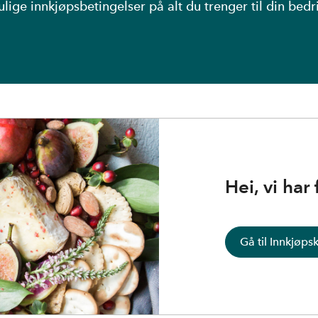
lige innkjøpsbetingelser på alt du trenger til din bedri
Hei, vi har 
Gå til Innkjøps