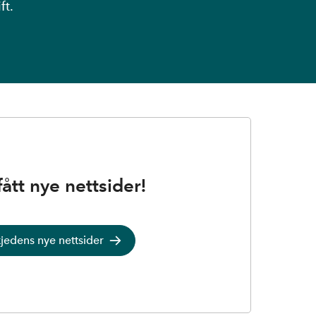
ft.
fått nye nettsider!
kjedens nye nettsider