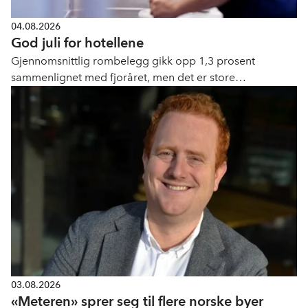
04.08.2026
God juli for hotellene
Gjennomsnittlig rombelegg gikk opp 1,3 prosent
sammenlignet med fjoråret, men det er store
geografiske forskjeller.
03.08.2026
«Meteren» sprer seg til flere norske byer