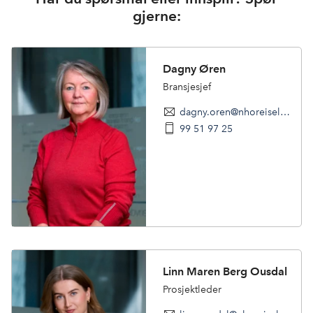
gjerne:
Dagny Øren
Bransjesjef
dagny.oren@nhoreiseliv.no
99 51 97 25
Linn Maren Berg Ousdal
Prosjektleder