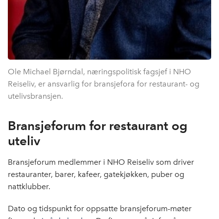
Ole Michael Bjørndal, næringspolitisk fagsjef i NHO
Reiseliv, er ansvarlig for bransjefora for restaurant- og
utelivsbransjen.
Bransjeforum for restaurant og
uteliv
Bransjeforum medlemmer i NHO Reiseliv som driver
restauranter, barer, kafeer, gatekjøkken, puber og
nattklubber.
Dato og tidspunkt for oppsatte bransjeforum-møter