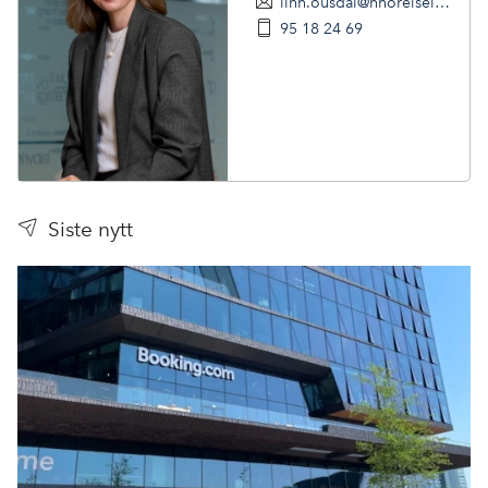
linn.ousdal@nhoreiseliv.no
95 18 24 69
Siste nytt