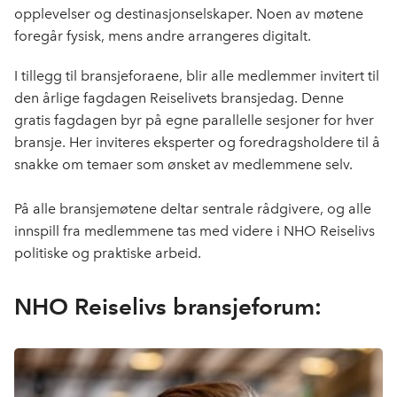
o
d
t
opplevelser og destinasjonselskaper. Noen av møtene
o
I
foregår fysisk, mens andre arrangeres digitalt.
k
n
I tillegg til bransjeforaene, blir alle medlemmer invitert til
den årlige fagdagen Reiselivets bransjedag. Denne
gratis fagdagen byr på egne parallelle sesjoner for hver
bransje. Her inviteres eksperter og foredragsholdere til å
snakke om temaer som ønsket av medlemmene selv.
På alle bransjemøtene deltar sentrale rådgivere, og alle
innspill fra medlemmene tas med videre i NHO Reiselivs
politiske og praktiske arbeid.
NHO Reiselivs bransjeforum: