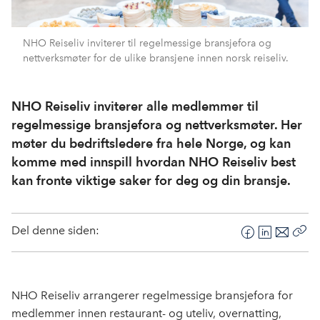
NHO Reiseliv inviterer til regelmessige bransjefora og
nettverksmøter for de ulike bransjene innen norsk reiseliv.
NHO Reiseliv inviterer alle medlemmer til
regelmessige bransjefora og nettverksmøter. Her
møter du bedriftsledere fra hele Norge, og kan
komme med innspill hvordan NHO Reiseliv best
kan fronte viktige saker for deg og din bransje.
Del denne siden:
F
L
E
Kop
a
i
-
len
c
n
p
e
k
o
NHO Reiseliv arrangerer regelmessige bransjefora for
b
e
s
medlemmer innen restaurant- og uteliv, overnatting,