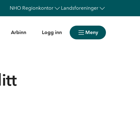
NHO
Regionkontor
Landsforeninger
Arbinn
Logg inn
Meny
itt