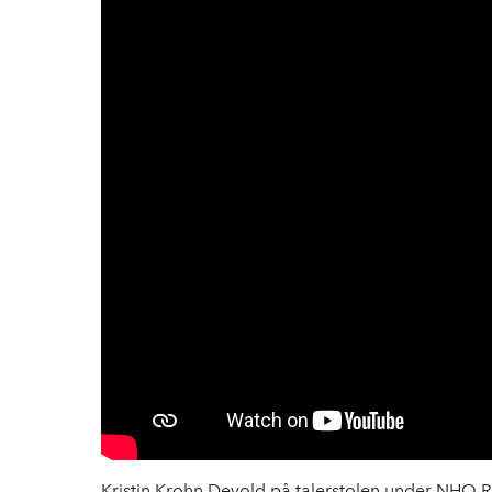
Kristin Krohn Devold på talerstolen under NHO R