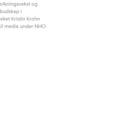
folkningsvekst og
g budskap i
ket Kristin Krohn
 til media under NHO