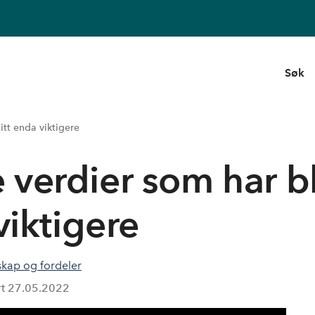
Søk
tt enda viktigere
verdier som har bl
viktigere
kap og fordeler
rt
27.05.2022