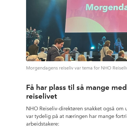
Morgendagens reiseliv var tema for NHO Reiseli
Få har plass til så mange me
reiselivet
NHO Reiseliv-direktøren snakket også om ut
var tydelig på at næringen har mange fortri
arbeidstakere: