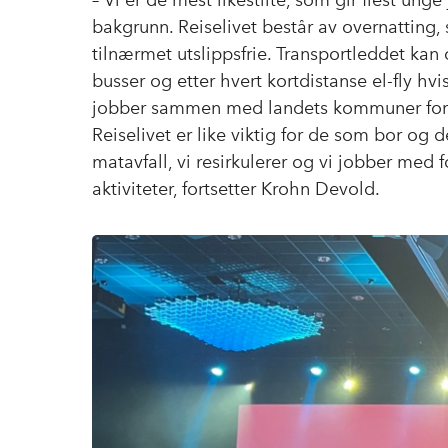
– Vi er de mest likestilte, som gir flest un
bakgrunn. Reiselivet består av overnatting, 
tilnærmet utslippsfrie. Transportleddet kan o
busser og etter hvert kortdistanse el-fly hvi
jobber sammen med landets kommuner for å
Reiselivet er like viktig for de som bor o
matavfall, vi resirkulerer og vi jobber me
aktiviteter, fortsetter Krohn Devold.