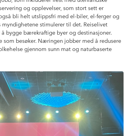
ge jobb, som inkluderer flest med utenlandske
servering og opplevelser, som stort sett er
gså bli helt utslippsfri med el-biler, el-ferger og
s myndighetene stimulerer til det. Reiselivet
 bygge bærekraftige byer og destinasjoner.
g de som besøker. Næringen jobber med å redusere
d folkehelse gjennom sunn mat og naturbaserte