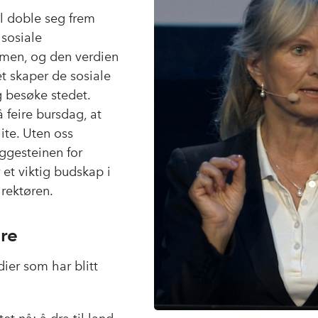
il doble seg frem
 sosiale
mmen, og den verdien
t skaper de sosiale
g besøke stedet.
å feire bursdag, at
ite. Uten oss
ggesteinen for
 et viktig budskap i
rektøren.
are
er som har blitt