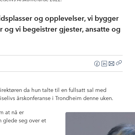
eidsplasser og opplevelser, vi bygger
 og vi begeistrer gjester, ansatte og
F
L
E
Kopier
a
i
-
lenke
c
n
p
e
k
o
ektøren da hun talte til en fullsatt sal med
b
e
s
eiselivs årskonferanse i Trondheim denne uken.
o
d
t
o
I
m at nå er
k
n
n glede seg over et