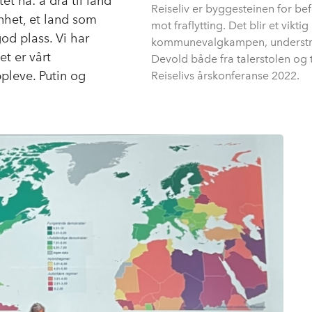
t nå: å dra til land
Reiseliv er byggesteinen for be
enhet, et land som
mot fraflytting. Det blir et vikti
od plass. Vi har
kommunevalgkampen, understre
et er vårt
Devold både fra talerstolen og
ppleve. Putin og
Reiselivs årskonferanse 2022.