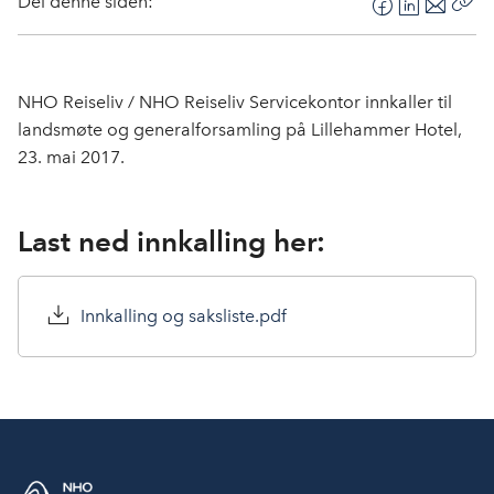
Del denne siden:
F
L
E
Kop
a
i
-
len
c
n
p
e
k
o
NHO Reiseliv / NHO Reiseliv Servicekontor innkaller til
b
e
s
landsmøte og generalforsamling på Lillehammer Hotel,
o
d
t
23. mai 2017.
o
I
k
n
Last ned innkalling her:
Innkalling og saksliste.pdf