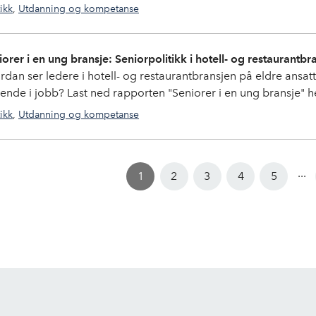
tikk
,
Utdanning og kompetanse
utdanning
,
kompetanse
iorer i en ung bransje: Seniorpolitikk i hotell- og restaurantbr
dan ser ledere i hotell- og restaurantbransjen på eldre ansatte?
ende i jobb? Last ned rapporten "Seniorer i en ung bransje" h
tikk
,
Utdanning og kompetanse
utdanning
,
kompetanse
...
1
2
3
4
5