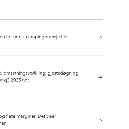
ten for norsk campingbransje her.
AR, omsetningsutvikling, gjestedøgn og
or q3 2025 her.
g flate marginer. Det viser
her.