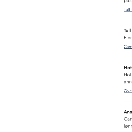
pås
Tall
Tal
Fin
Cam
Hot
Hot
ann
Over
Ana
Cam
løn