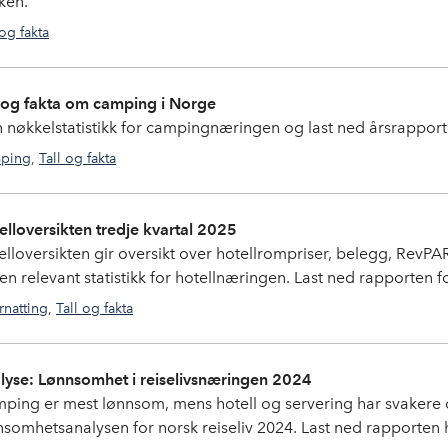
ken.
 og fakta
gallup
l og fakta om camping i Norge
n nøkkelstatistikk for campingnæringen og last ned årsrappor
ping
,
Tall og fakta
camping
,
tall og fakta
elloversikten tredje kvartal 2025
elloversikten gir oversikt over hotellrompriser, belegg, RevP
en relevant statistikk for hotellnæringen. Last ned rapporten f
natting
,
Tall og fakta
tall og fakta
,
overnatting
,
Hotelloversikten
lyse: Lønnsomhet i reiselivsnæringen 2024
ping er mest lønnsom, mens hotell og servering har svakere o
nsomhetsanalysen for norsk reiseliv 2024. Last ned rapporten 