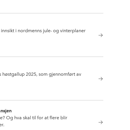
,
servering
,
tallogfakta
innsikt i nordmenns jule- og vinterplaner
s høstgallup 2025, som gjennomført av
ansjen
 Og hva skal til for at flere blir
er.