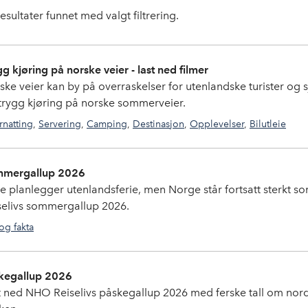
esultater funnet med valgt filtrering.
gg kjøring på norske veier - last ned filmer
ske veier kan by på overraskelser for utenlandske turister og s
 trygg kjøring på norske sommerveier.
natting
,
Servering
,
Camping
,
Destinasjon
,
Opplevelser
,
Bilutleie
bilutleie
,
sikkerhet
mergallup 2026
re planlegger utenlandsferie, men Norge står fortsatt sterkt s
selivs sommergallup 2026.
 og fakta
tall og fakta
,
gallup
kegallup 2026
t ned NHO Reiselivs påskegallup 2026 med ferske tall om nordm