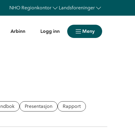
NHO
Regionkontor
Landsforeninger
Arbinn
Logg inn
Meny
åndbok
Presentasjon
Rapport