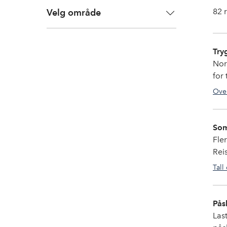
82
r
Velg område
Try
Nor
for
Over
Som
Fle
Rei
Tall
Pås
Las