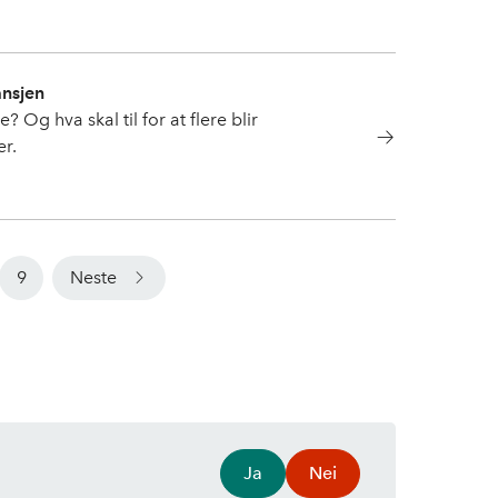
ansjen
 Og hva skal til for at flere blir
er.
9
Neste
Ja
Nei