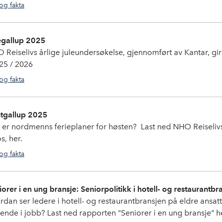
 og fakta
tall og fakta
,
camping
,
destinasjon
,
opplevelser
,
overnatting
egallup 2025
 Reiselivs årlige juleundersøkelse, gjennomført av Kantar, gir 
025 / 2026
 og fakta
julebord
,
gallup
tgallup 2025
 er nordmenns ferieplaner for høsten? Last ned NHO Reiseliv
s, her.
 og fakta
gallup
,
tall og fakta
iorer i en ung bransje: Seniorpolitikk i hotell- og restaurantbr
dan ser ledere i hotell- og restaurantbransjen på eldre ansatte?
ende i jobb? Last ned rapporten "Seniorer i en ung bransje" h