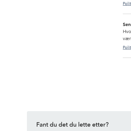
Poli
Sen
Hvor
vær
Poli
Fant du det du lette etter?