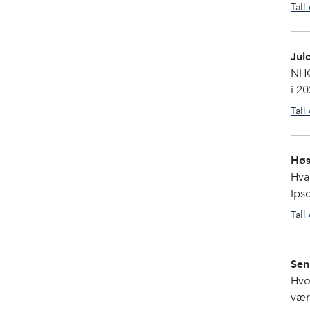
Tall
Jul
NHO
i 2
Tall
Høs
Hva
Ipso
Tall
Sen
Hvor
vær