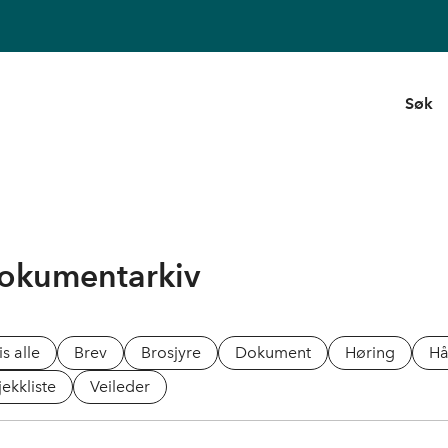
Søk
okumentarkiv
is alle
Brev
Brosjyre
Dokument
Høring
H
jekkliste
Veileder