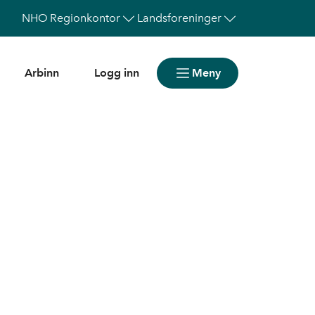
NHO
Regionkontor
Landsforeninger
Arbinn
Logg inn
Meny