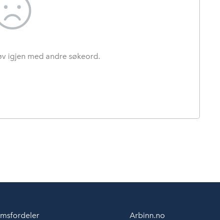
røv igjen med andre søkeord.
msfordeler
Arbinn.no