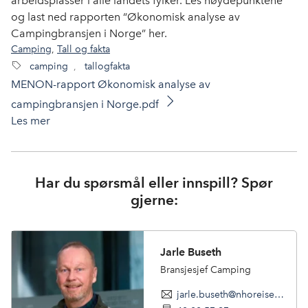
arbeidsplasser i alle landets fylker. Les høydepunktene
og last ned rapporten “Økonomisk analyse av
Campingbransjen i Norge” her.
Camping
,
Tall og fakta
camping
,
tallogfakta
MENON-rapport Økonomisk analyse av
campingbransjen i Norge.pdf
Les mer
Har du spørsmål eller innspill? Spør
gjerne:
Jarle Buseth
Bransjesjef Camping
jarle.buseth@nhoreiseliv.no