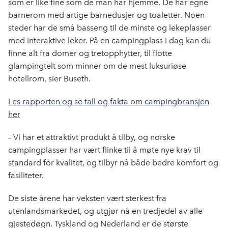
som er like fine som de man har hjemme. De har egne
barnerom med artige barnedusjer og toaletter. Noen
steder har de små basseng til de minste og lekeplasser
med interaktive leker. På en campingplass i dag kan du
finne alt fra domer og tretopphytter, til flotte
glampingtelt som minner om de mest luksuriøse
hotellrom, sier Buseth.
Les rapporten og se tall og fakta om campingbransjen
her
– Vi har et attraktivt produkt å tilby, og norske
campingplasser har vært flinke til å møte nye krav til
standard for kvalitet, og tilbyr nå både bedre komfort og
fasiliteter.
De siste årene har veksten vært sterkest fra
utenlandsmarkedet, og utgjør nå en tredjedel av alle
gjestedøgn. Tyskland og Nederland er de største