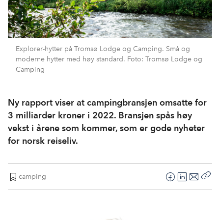
Explorer-hytter på Tromsø Lodge og Camping. Små og
moderne hytter med høy standard. Foto: Tromsø Lodge og
Camping
Ny rapport viser at campingbransjen omsatte for
3 milliarder kroner i 2022. Bransjen spås høy
vekst i årene som kommer, som er gode nyheter
for norsk reiseliv.
camping
F
L
E
Kop
a
i
-
len
c
n
p
e
k
o