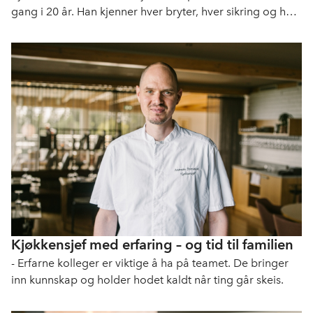
gang i 20 år. Han kjenner hver bryter, hver sikring og hver
sprekk i parketten. Og holder roen når kjøkkenet koker.
Kjøkkensjef med erfaring – og tid til familien
- Erfarne kolleger er viktige å ha på teamet. De bringer
inn kunnskap og holder hodet kaldt når ting går skeis.