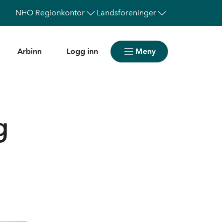
NHO
Regionkontor
Landsforeninger
Arbinn
Logg inn
Meny
g