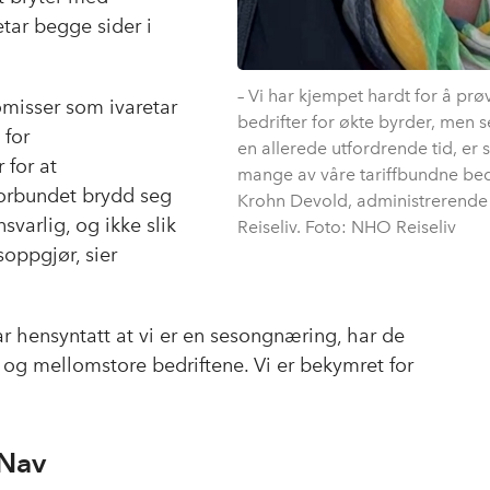
tar begge sider i
– Vi har kjempet hardt for å pr
romisser som ivaretar
bedrifter for økte byrder, men s
 for
en allerede utfordrende tid, er 
 for at
mange av våre tariffbundne bedri
forbundet brydd seg
Krohn Devold, administrerende
varlig, og ikke slik
Reiseliv. Foto: NHO Reiseliv
soppgjør, sier
ar hensyntatt at vi er en sesongnæring, har de
og mellomstore bedriftene. Vi er bekymret for
 Nav