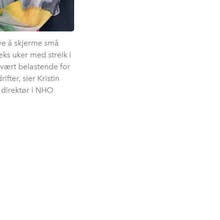
øve å skjerme små
eks uker med streik i
svært belastende for
fter, sier Kristin
 direktør i NHO