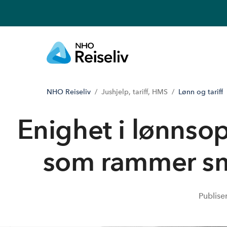
NHO Reiseliv
Jushjelp, tariff, HMS
Lønn og tariff
Enighet i lønnso
som rammer små
Publise