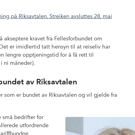
o
d
t
o
I
ng på Riksavtalen. Streiken avsluttes 28. mai
k
n
 å akseptere kravet fra Fellesforbundet om
et er imidlertid tatt hensyn til at reiseliv har
lengre opptjeningstid for å få rett til
i ni måneder).
bundet av Riksavtalen
 som er bundet av Riksavtalen og vil gjelde fra
 små bedrifter for
allerede utfordrende
tariffbundne