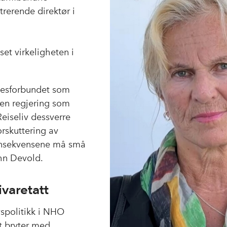
trerende direktør i
set virkeligheten i
llesforbundet som
 en regjering som
eiseliv dessverre
orskuttering av
konsekvensene må små
ohn Devold.
ivaretatt
vspolitikk i NHO
t bryter med