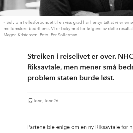
– Selv om Fellesforbundet til en viss grad har hensyntatt at vi er 
mellomstore bedriftene. Vi er bekymret for følgene av dette resultate
Magne Kristensen. Foto: Per Sollerman
Streiken i reiselivet er over. NH
Riksavtale, men mener små bedrif
problem staten burde løst.
lonn
,
lonn26
Partene ble enige om en ny Riksavtale for h