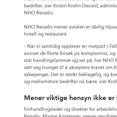
bedrifter, sier Kristin Krohn Devold, adminis
NHO Reiseliv.
NHO Reiseliv mener avtalen er dårlig tilpas
hotell og restaurant.
– Når vi samtidig opplever en motpart i Fe
avviser de fleste forsøk på kompromiss, og
står handlingslammet og ser på, har NHO R
sett seg tvunget til å akseptere kravet om f
sykepenger. Det er sterkt beklagelig, og 
og mellomstore bedrifter nå bære, sier Kr
Mener viktige hensyn ikke er 
Forhandlingsleder og direktør for arbeidsli
Reiseliv, Magne Kristensen, mener resultate