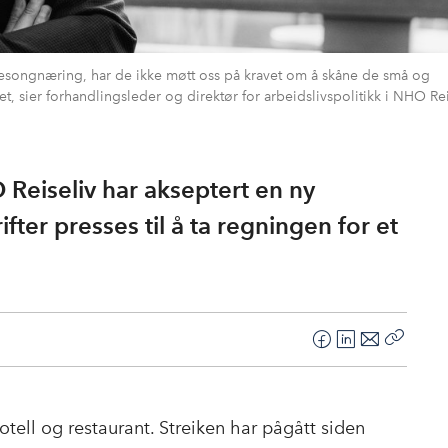
en sesongnæring, har de ikke møtt oss på kravet om å skåne de små og
t, sier forhandlingsleder og direktør for arbeidslivspolitikk i NHO Rei
O Reiseliv har akseptert en ny
ter presses til å ta regningen for et
F
L
E
Kopier
a
i
-
lenke
c
n
p
e
k
o
otell og restaurant. Streiken har pågått siden
b
e
s