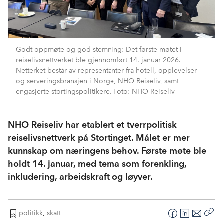
Godt oppmøte og god stemning: Det første møtet i
reiselivsnettverket ble gjennomført 14. januar 2026.
Netterket består av representanter fra hotell, opplevelser
og serveringsbransjen i Norge, NHO Reiseliv, samt
engasjerte stortingspolitikere. Foto: NHO Reiseliv
NHO Reiseliv har etablert et tverrpolitisk
reiselivsnettverk på Stortinget. Målet er mer
kunnskap om næringens behov. Første møte ble
holdt 14. januar, med tema som forenkling,
inkludering, arbeidskraft og løyver.
politikk
,
skatt
F
L
E