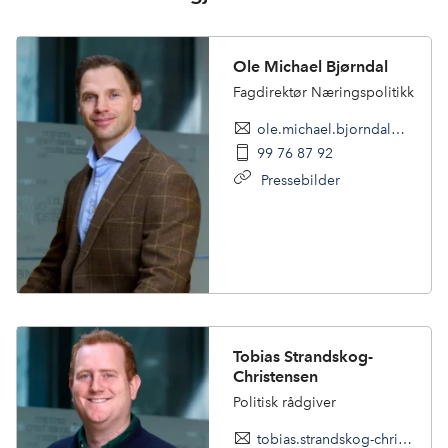
Ole Michael Bjørndal
Fagdirektør Næringspolitikk
ole.michael.bjorndal@nhoreiseliv.no
99 76 87 92
Pressebilder
Tobias Strandskog-
Christensen
Politisk rådgiver
tobias.strandskog-christensen@nhoreiseliv.no