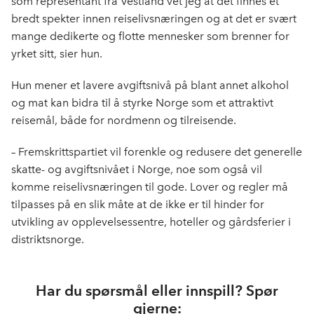
som representant fra Vestland vet jeg at det finnes et
bredt spekter innen reiselivsnæringen og at det er svært
mange dedikerte og flotte mennesker som brenner for
yrket sitt, sier hun.
Hun mener et lavere avgiftsnivå på blant annet alkohol
og mat kan bidra til å styrke Norge som et attraktivt
reisemål, både for nordmenn og tilreisende.
– Fremskrittspartiet vil forenkle og redusere det generelle
skatte- og avgiftsnivået i Norge, noe som også vil
komme reiselivsnæringen til gode. Lover og regler må
tilpasses på en slik måte at de ikke er til hinder for
utvikling av opplevelsessentre, hoteller og gårdsferier i
distriktsnorge.
Har du spørsmål eller innspill? Spør
gjerne: