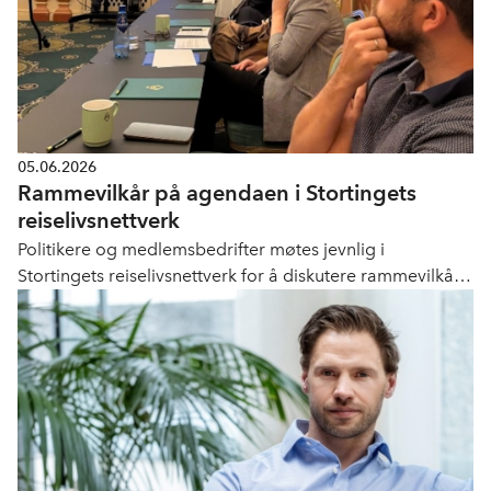
05.06.2026
Rammevilkår på agendaen i Stortingets
reiselivsnettverk
Politikere og medlemsbedrifter møtes jevnlig i
Stortingets reiselivsnettverk for å diskutere rammevilkår
for reiselivsnæringen. Serveringsregelverk, arbeidsliv,
besøksbidrag og korttidsutleie var blant temaene på
siste møte.