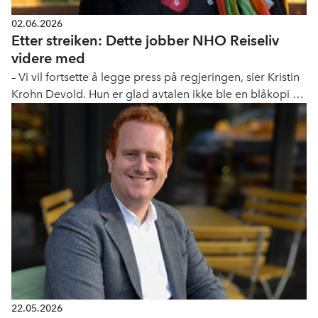
02.06.2026
Etter streiken: Dette jobber NHO Reiseliv
videre med
– Vi vil fortsette å legge press på regjeringen, sier Kristin
Krohn Devold. Hun er glad avtalen ikke ble en blåkopi av
den fra frontfaget.
22.05.2026