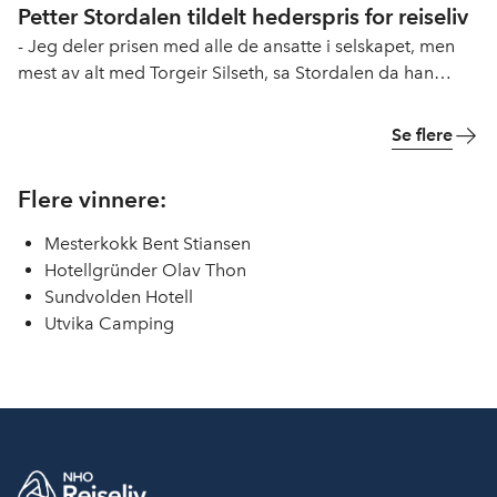
Petter Stordalen tildelt hederspris for reiseliv
- Jeg deler prisen med alle de ansatte i selskapet, men
mest av alt med Torgeir Silseth, sa Stordalen da han
mottok prisen foran 600 deltakere på NHO Reiselivs
årskonferanse tirsdag ettermiddag.
Se flere
Flere vinnere:
Mesterkokk Bent Stiansen
Hotellgründer Olav Thon
Sundvolden Hotell
Utvika Camping