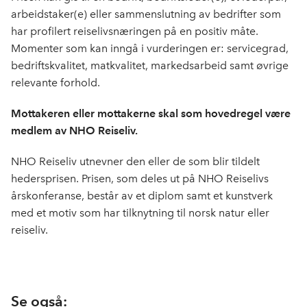
b
e
s
arbeidstaker(e) eller sammenslutning av bedrifter som
o
d
t
har profilert reiselivsnæringen på en positiv måte.
o
I
Momenter som kan inngå i vurderingen er: servicegrad,
k
n
bedriftskvalitet, matkvalitet, markedsarbeid samt øvrige
relevante forhold.
Mottakeren eller mottakerne skal som hovedregel være
medlem av NHO Reiseliv.
NHO Reiseliv utnevner den eller de som blir tildelt
hedersprisen. Prisen, som deles ut på NHO Reiselivs
årskonferanse, består av et diplom samt et kunstverk
med et motiv som har tilknytning til norsk natur eller
reiseliv.
Se også: