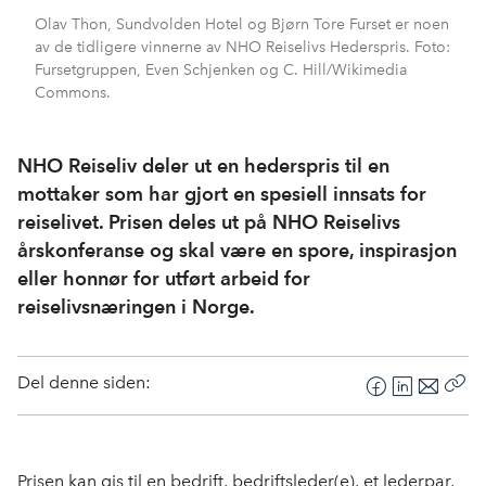
Olav Thon, Sundvolden Hotel og Bjørn Tore Furset er noen
av de tidligere vinnerne av NHO Reiselivs Hederspris. Foto:
Fursetgruppen, Even Schjenken og C. Hill/Wikimedia
Commons.
NHO Reiseliv deler ut en hederspris til en
mottaker som har gjort en spesiell innsats for
reiselivet. Prisen deles ut på NHO Reiselivs
årskonferanse og skal være en spore, inspirasjon
eller honnør for utført arbeid for
reiselivsnæringen i Norge.
Del denne siden:
F
L
E
Kop
a
i
-
len
c
n
p
e
k
o
Prisen kan gis til en bedrift, bedriftsleder(e), et lederpar,