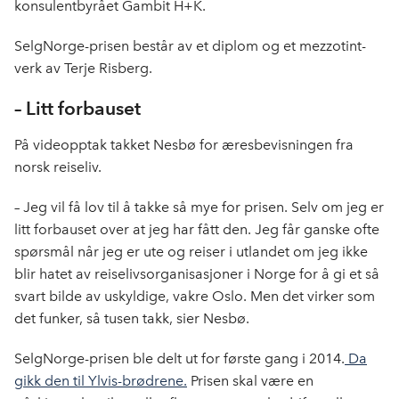
konsulentbyrået Gambit H+K.
SelgNorge-prisen består av et diplom og et mezzotint-
verk av Terje Risberg.
– Litt forbauset
På videopptak takket Nesbø for æresbevisningen fra
norsk reiseliv.
– Jeg vil få lov til å takke så mye for prisen. Selv om jeg er
litt forbauset over at jeg har fått den. Jeg får ganske ofte
spørsmål når jeg er ute og reiser i utlandet om jeg ikke
blir hatet av reiselivsorganisasjoner i Norge for å gi et så
svart bilde av uskyldige, vakre Oslo. Men det virker som
det funker, så tusen takk, sier Nesbø.
SelgNorge-prisen ble delt ut for første gang i 2014.
Da
gikk den til Ylvis-brødrene.
Prisen skal være en