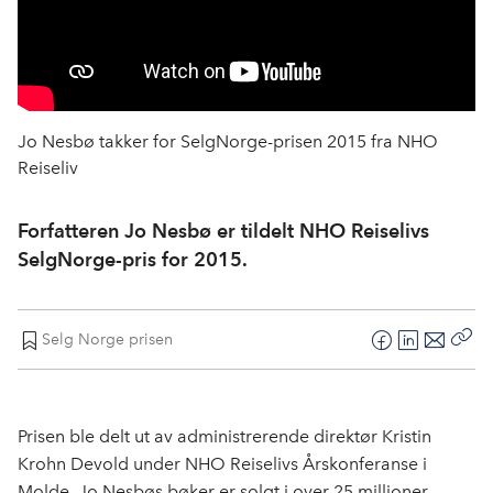
Jo Nesbø takker for SelgNorge-prisen 2015 fra NHO
Reiseliv
Forfatteren Jo Nesbø er tildelt NHO Reiselivs
SelgNorge-pris for 2015.
Selg Norge prisen
F
L
E
Kop
a
i
-
len
c
n
p
e
k
o
Prisen ble delt ut av administrerende direktør Kristin
b
e
s
Krohn Devold under NHO Reiselivs Årskonferanse i
o
d
t
Molde. Jo Nesbøs bøker er solgt i over 25 millioner