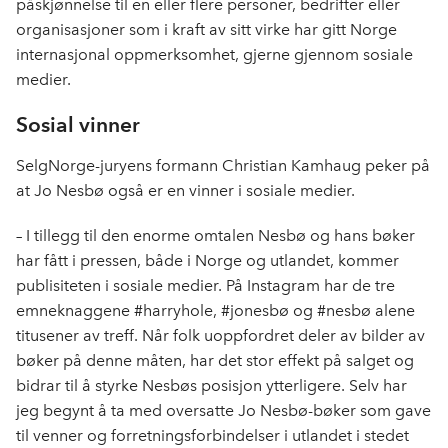
påskjønnelse til en eller flere personer, bedrifter eller
organisasjoner som i kraft av sitt virke har gitt Norge
internasjonal oppmerksomhet, gjerne gjennom sosiale
medier.
Sosial vinner
SelgNorge-juryens formann Christian Kamhaug peker på
at Jo Nesbø også er en vinner i sosiale medier.
– I tillegg til den enorme omtalen Nesbø og hans bøker
har fått i pressen, både i Norge og utlandet, kommer
publisiteten i sosiale medier. På Instagram har de tre
emneknaggene #harryhole, #jonesbø og #nesbø alene
titusener av treff. Når folk uoppfordret deler av bilder av
bøker på denne måten, har det stor effekt på salget og
bidrar til å styrke Nesbøs posisjon ytterligere. Selv har
jeg begynt å ta med oversatte Jo Nesbø-bøker som gave
til venner og forretningsforbindelser i utlandet i stedet