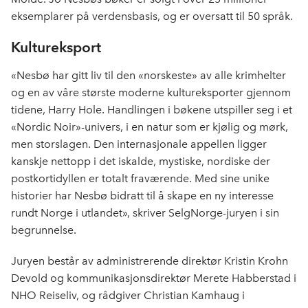
o
I
eksemplarer på verdensbasis, og er oversatt til 50 språk.
k
n
Kultureksport
«Nesbø har gitt liv til den «norskeste» av alle krimhelter
og en av våre største moderne kultureksporter gjennom
tidene, Harry Hole. Handlingen i bøkene utspiller seg i et
«Nordic Noir»-univers, i en natur som er kjølig og mørk,
men storslagen. Den internasjonale appellen ligger
kanskje nettopp i det iskalde, mystiske, nordiske der
postkortidyllen er totalt fraværende. Med sine unike
historier har Nesbø bidratt til å skape en ny interesse
rundt Norge i utlandet», skriver SelgNorge-juryen i sin
begrunnelse.
Juryen består av administrerende direktør Kristin Krohn
Devold og kommunikasjonsdirektør Merete Habberstad i
NHO Reiseliv, og rådgiver Christian Kamhaug i