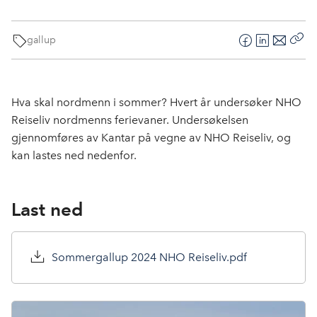
gallup
F
L
E
Kop
a
i
-
len
c
n
p
e
k
o
Hva skal nordmenn i sommer? Hvert år undersøker NHO
b
e
s
Reiseliv nordmenns ferievaner. Undersøkelsen
o
d
t
gjennomføres av Kantar på vegne av NHO Reiseliv, og
o
I
kan lastes ned nedenfor.
k
n
Last ned
Sommergallup 2024 NHO Reiseliv.pdf