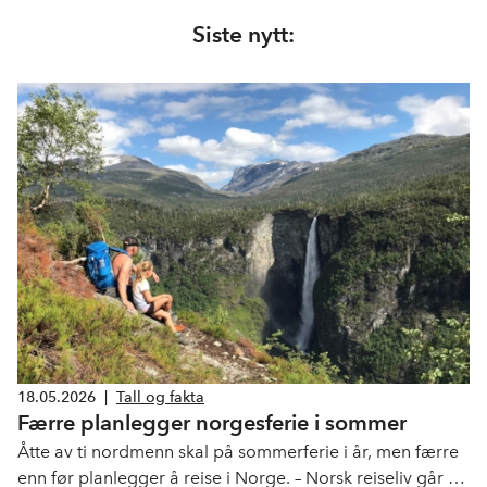
a
i
-
len
c
n
p
Siste nytt:
e
k
o
b
e
s
o
d
t
o
I
k
n
18.05.2026
|
Tall og fakta
Færre planlegger norgesferie i sommer
Åtte av ti nordmenn skal på sommerferie i år, men færre
enn før planlegger å reise i Norge. – Norsk reiseliv går en