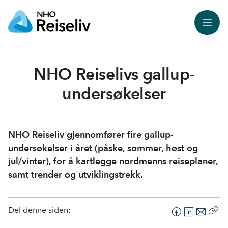
Meny
NHO Reiselivs gallup-
undersøkelser
NHO Reiseliv gjennomfører fire gallup-
undersøkelser i året (påske, sommer, høst og
jul/vinter), for å kartlegge nordmenns reiseplaner,
samt trender og utviklingstrekk.
Del denne siden:
F
L
E
Kop