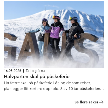
usikker sommer i møte, sier Kristin Krohn Devold i NHO
Reiseliv.
16.03.2026
|
Tall og fakta
Halvparten skal på påskeferie
Litt færre skal på påskeferie i år, og de som reiser,
planlegger litt kortere opphold. 8 av 10 tar påskeferien i
Norge.
Se flere saker