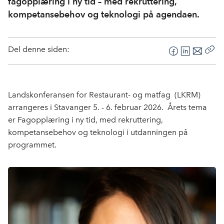
fagopplæring i ny tid – med rekruttering,
kompetansebehov og teknologi på agendaen.
Del denne siden:
F
L
E
Kop
a
i
-
len
c
n
p
e
k
o
Landskonferansen for Restaurant- og matfag (LKRM)
b
e
s
arrangeres i Stavanger 5. - 6. februar 2026. Årets tema
o
d
t
er Fagopplæring i ny tid, med rekruttering,
o
I
kompetansebehov og teknologi i utdanningen på
k
n
programmet.