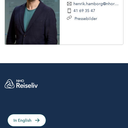
henrik.hamborg@nhoreiseliv.no
41 69 35 47
Pressebilder
In English