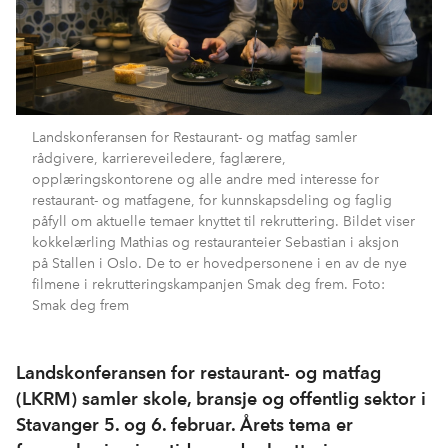
Landskonferansen for Restaurant- og matfag samler
rådgivere, karriereveiledere, faglærere,
opplæringskontorene og alle andre med interesse for
restaurant- og matfagene, for kunnskapsdeling og faglig
påfyll om aktuelle temaer knyttet til rekruttering. Bildet viser
kokkelærling Mathias og restauranteier Sebastian i aksjon
på Stallen i Oslo. De to er hovedpersonene i en av de nye
filmene i rekrutteringskampanjen Smak deg frem. Foto:
Smak deg frem
Landskonferansen for restaurant- og matfag
(LKRM) samler skole, bransje og offentlig sektor i
Stavanger 5. og 6. februar. Årets tema er