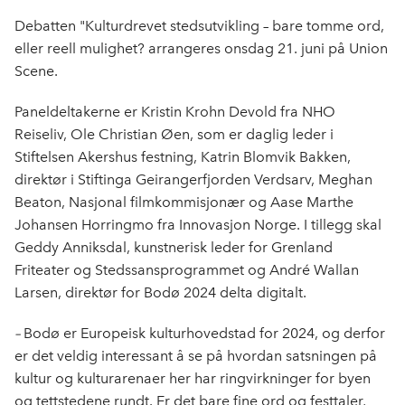
Debatten "Kulturdrevet stedsutvikling – bare tomme ord,
eller reell mulighet? arrangeres onsdag 21. juni på Union
Scene.
Paneldeltakerne er Kristin Krohn Devold fra NHO
Reiseliv, Ole Christian Øen, som er daglig leder i
Stiftelsen Akershus festning, Katrin Blomvik Bakken,
direktør i Stiftinga Geirangerfjorden Verdsarv, Meghan
Beaton, Nasjonal filmkommisjonær og Aase Marthe
Johansen Horringmo fra Innovasjon Norge. I tillegg skal
Geddy Anniksdal, kunstnerisk leder for Grenland
Friteater og Stedssansprogrammet og André Wallan
Larsen, direktør for Bodø 2024 delta digitalt.
–
Bodø er Europeisk kulturhovedstad for 2024, og derfor
er det veldig interessant å se på hvordan satsningen på
kultur og kulturarenaer her har ringvirkninger for byen
og tettstedene rundt. Er det bare fine ord og festtaler,