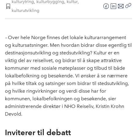
kulturytring
,
kulturbygging
,
kultur
,
F
L
E
kulturutvikling
Kop
a
i
-
len
c
n
p
e
k
o
–
Over hele Norge finnes det lokale kulturarrangement
b
e
s
og kultursatsninger. Men hvordan bidrar disse egentlig til
o
d
t
destinasjonsutvikling og stedsutvikling? Kultur er en
o
I
viktig del av reiselivet, og bidrar til å skape attraktive
k
n
kommuner med sosiale møteplasser og tilbud til både
lokalbefolkning og besøkende. Vi ønsker å se nærmere
på hvilke tiltak og satsinger som bidrar til stedsutvikling,
og hvilke ringvirkninger og verdi disse har for
kommunen, lokalbefolkningen og besøkende, sier
administrerende direktør i NHO Reiseliv, Kristin Krohn
Devold.
Inviterer til debatt