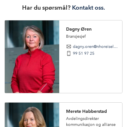
Har du spørsmål?
Kontakt oss.
Dagny Øren
Bransjesjef
dagny.oren@nhoreiseliv.no
99 51 97 25
Merete Habberstad
Avdelingsdirektør
kommunikasjon og allianse