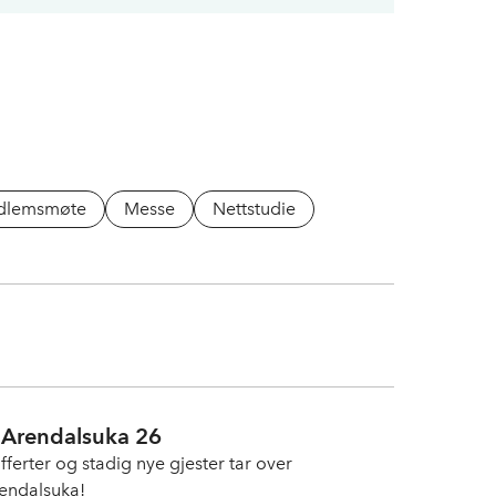
dlemsmøte
Messe
Nettstudie
 - Arendalsuka 26
fferter og stadig nye gjester tar over
endalsuka!