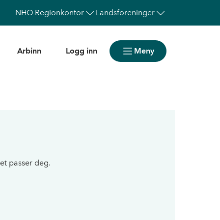
NHO
Regionkontor
Landsforeninger
Arbinn
Logg inn
Meny
et passer deg.