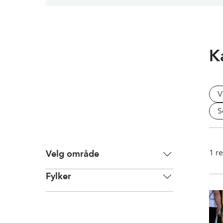
K
V
S
1
re
Velg område
Fylker