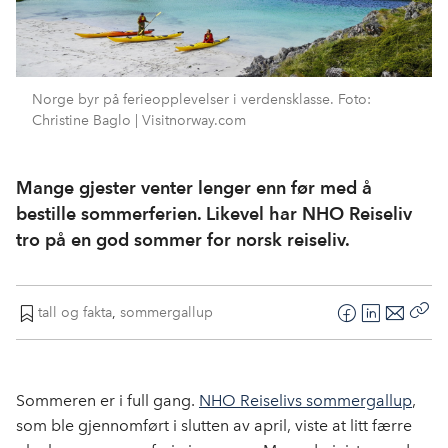
Norge byr på ferieopplevelser i verdensklasse. Foto:
Christine Baglo | Visitnorway.com
Mange gjester venter lenger enn før med å
bestille sommerferien. Likevel har NHO Reiseliv
tro på en god sommer for norsk reiseliv.
tall og fakta
,
sommergallup
F
L
E
Kop
a
i
-
len
c
n
p
e
k
o
Sommeren er i full gang.
NHO Reiselivs sommergallup
,
b
e
s
som ble gjennomført i slutten av april, viste at litt færre
o
d
t