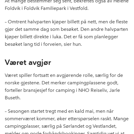
At mange bestemmer seg sent, bekreftes også av Helene
Foldvik i Foldvik Familiepark i Vestfold.
– Omtrent halvparten kjøper billett på nett, men de fleste
gjør det samme dag som besøket. Den andre halvparten
kjøper billett direkte i luka. Det er få som planlegger
besøket lang tid i forveien, sier hun.
Været avgjør
Været spiller fortsatt en avgjørende rolle, særlig for de
norske gjestene. Det merker campingplassene godt,
forteller bransjesjef for camping i NHO Reiseliv, Jarle
Buseth.
– Sesongen startet tregt med en kald mai, men når
sommerværet kommer, øker etterspørselen raskt. Mange
campingplasser, særlig på Sørlandet og Vestlandet,
melder om gode forhåndsbookinger. Samtidig vet vi at